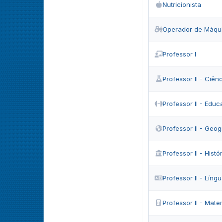
Nutricionista
Operador de Máqu
Professor I
Professor II - Ciên
Professor II - Educ
Professor II - Geog
Professor II - Histó
Professor II - Lín
Professor II - Mat