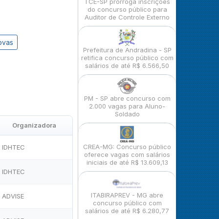
TCE-SP prorroga inscrições
do concurso público para
Auditor de Controle Externo
ovas
Prefeitura de Andradina - SP
retifica concurso público com
salários de até R$ 6.566,50
PM - SP abre concurso com
2.000 vagas para Aluno-
Soldado
Organizadora
CREA-MG: Concurso público
IDHTEC
oferece vagas com salários
iniciais de até R$ 13.609,13
IDHTEC
ITABIRAPREV - MG abre
ADVISE
concurso público com
salários de até R$ 6.280,77