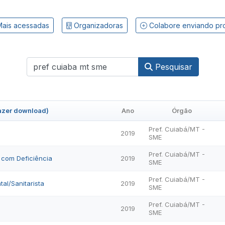
ais acessadas
Organizadoras
Colabore enviando pr
Pesquisar
fazer download)
Ano
Órgão
Pref. Cuiabá/MT -
2019
SME
Pref. Cuiabá/MT -
 com Deficiência
2019
SME
Pref. Cuiabá/MT -
al/Sanitarista
2019
SME
Pref. Cuiabá/MT -
2019
SME