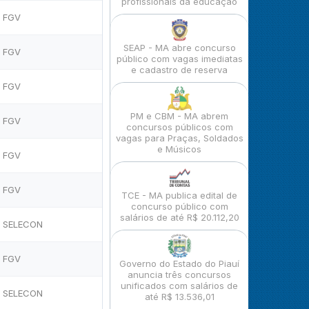
profissionais da educação
FGV
SEAP - MA abre concurso
FGV
público com vagas imediatas
e cadastro de reserva
FGV
PM e CBM - MA abrem
FGV
concursos públicos com
vagas para Praças, Soldados
e Músicos
FGV
FGV
TCE - MA publica edital de
concurso público com
salários de até R$ 20.112,20
SELECON
FGV
Governo do Estado do Piauí
anuncia três concursos
unificados com salários de
SELECON
até R$ 13.536,01