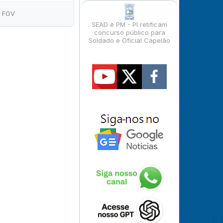
FGV
SEAD e PM - PI retificam
concurso público para
Soldado e Oficial Capelão