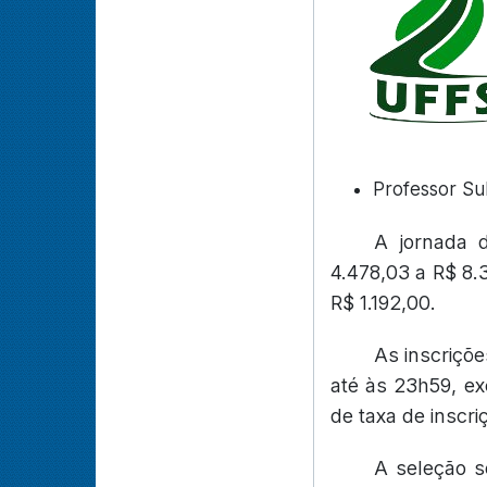
Professor Sub
A jornada 
4.478,03 a R$ 8.
R$ 1.192,00.
As inscriçõe
até às 23h59, ex
de taxa de inscri
A seleção s