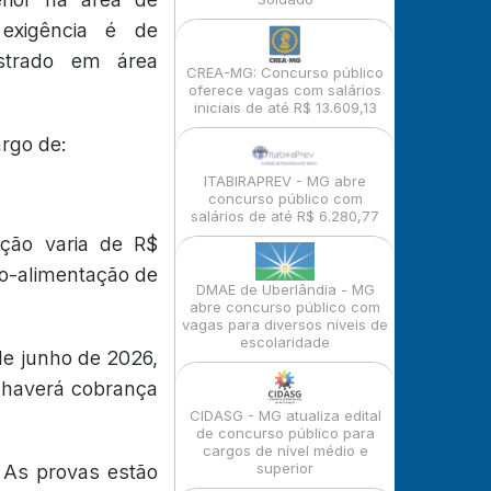
exigência é de
strado em área
CREA-MG: Concurso público
oferece vagas com salários
iniciais de até R$ 13.609,13
argo de:
ITABIRAPREV - MG abre
concurso público com
salários de até R$ 6.280,77
ção varia de R$
io-alimentação de
DMAE de Uberlândia - MG
abre concurso público com
vagas para diversos níveis de
escolaridade
de junho de 2026,
o haverá cobrança
CIDASG - MG atualiza edital
de concurso público para
cargos de nível médio e
superior
. As provas estão