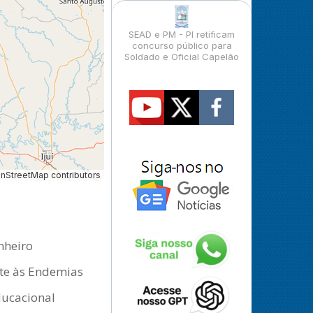
SEAD e PM - PI retificam
concurso público para
Soldado e Oficial Capelão
StreetMap contributors
nheiro
ate às Endemias
ducacional