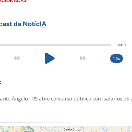
ACIONADAS
ast da Notíc
IA
0:00
1.5x
:
Santo Ângelo - RS abre concurso público com salários de 