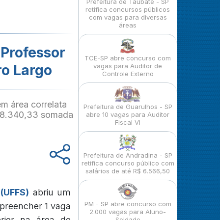
Prefeitura de Taubaté - SP
retifica concursos públicos
com vagas para diversas
áreas
 Professor
TCE-SP abre concurso com
ro Largo
vagas para Auditor de
Controle Externo
m área correlata
Prefeitura de Guarulhos - SP
$ 8.340,33 somada
abre 10 vagas para Auditor
Fiscal VI
Prefeitura de Andradina - SP
retifica concurso público com
salários de até R$ 6.566,50
 (UFFS)
abriu um
PM - SP abre concurso com
 preencher 1 vaga
2.000 vagas para Aluno-
erior na área de
Soldado