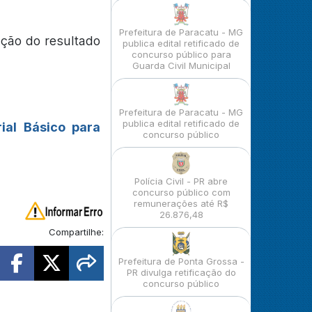
Prefeitura de Paracatu - MG
ação do resultado
publica edital retificado de
concurso público para
Guarda Civil Municipal
Prefeitura de Paracatu - MG
publica edital retificado de
ial Básico para
concurso público
Polícia Civil - PR abre
concurso público com
remunerações até R$
26.876,48
Compartilhe:
Prefeitura de Ponta Grossa -
PR divulga retificação do
concurso público