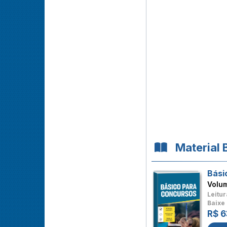
Material 
Bási
Volu
Leitur
Baixe 
R$ 6