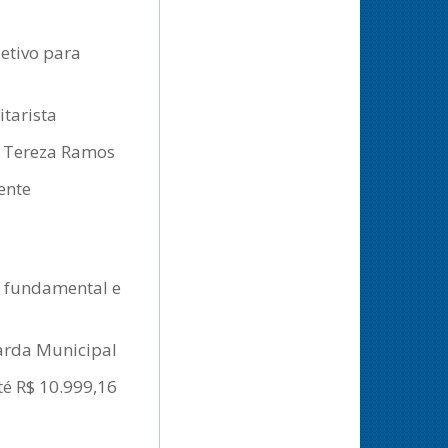
letivo para
tarista
de Tereza Ramos
ente
el fundamental e
uarda Municipal
té R$ 10.999,16