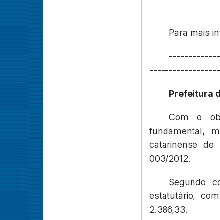
Para mais in
-------------
------------------
Prefeitura 
Com o obje
fundamental, mé
catarinense de
003/2012.
Segundo co
estatutário, c
2.386,33.