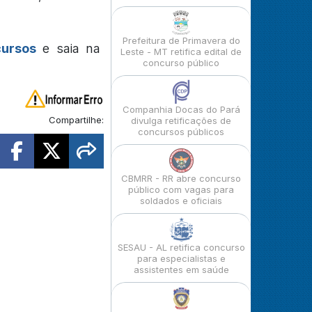
Prefeitura de Primavera do
cursos
e saia na
Leste - MT retifica edital de
concurso público
Companhia Docas do Pará
Compartilhe:
divulga retificações de
concursos públicos
CBMRR - RR abre concurso
público com vagas para
soldados e oficiais
SESAU - AL retifica concurso
para especialistas e
assistentes em saúde