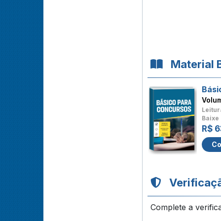
Material 
Bási
Volu
Leitur
Baixe 
R$ 6
Co
Verificaç
Complete a verific