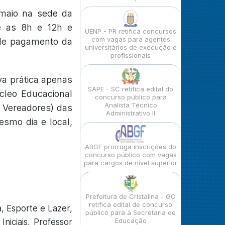
 maio na sede da
re as 8h e 12h e
UENP - PR retifica concursos
com vagas para agentes
 de pagamento da
universitários de execução e
profissionais
a prática apenas
SAPE - SC retifica edital do
cleo Educacional
concurso público para
Analista Técnico
 Vereadores) das
Administrativo II
esmo dia e local,
ABGF prorroga inscrições do
concurso público com vagas
para cargos de nível superior
Prefeitura de Cristalina - GO
retifica edital de concurso
a, Esporte e Lazer,
público para a Secretaria de
Educação
Iniciais, Professor