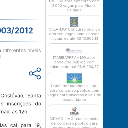
PM - SP abre concurso com
2.000 vagas para Aluno-
Soldado
 003/2012
CREA-MG: Concurso público
oferece vagas com salários
iniciais de até R$ 13.609,13
 diferentes níveis
o!
ITABIRAPREV - MG abre
concurso público com
salários de até R$ 6.280,77
DMAE de Uberlândia - MG
abre concurso público com
 Cristóvão, Santa
vagas para diversos níveis de
escolaridade
as inscrições do
 maio as 12h.
CIDASG - MG atualiza edital
de concurso público para
as cai para 19,
cargos de nível médio e