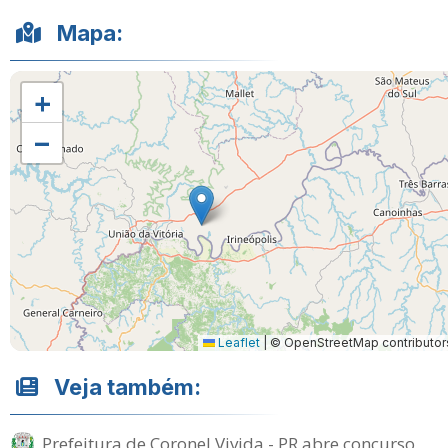
Mapa:
+
−
Leaflet
|
© OpenStreetMap contributor
Veja também:
Prefeitura de Coronel Vivida - PR abre concurso