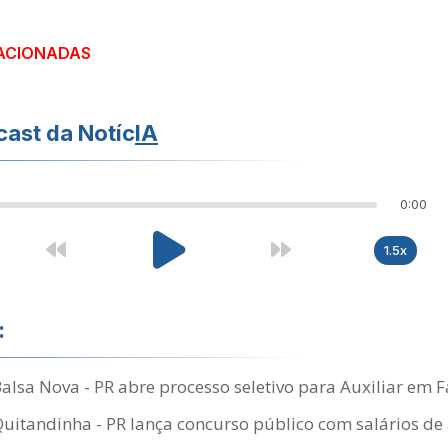
ACIONADAS
ast da Notíc
IA
0:00
1.5x
:
Balsa Nova - PR abre processo seletivo para Auxiliar em 
Quitandinha - PR lança concurso público com salários de 