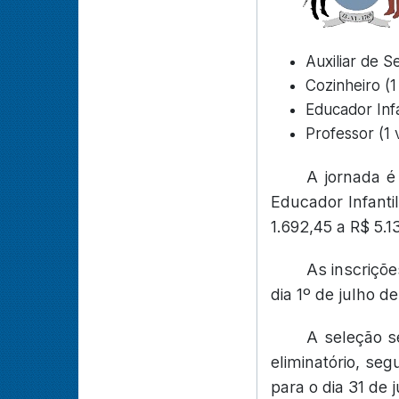
Auxiliar de S
Cozinheiro (1
Educador Infa
Professor (1 
A jornada é
Educador Infanti
1.692,45 a R$ 5.
As inscriçõe
dia 1º de julho d
A seleção se
eliminatório, se
para o dia 31 de 