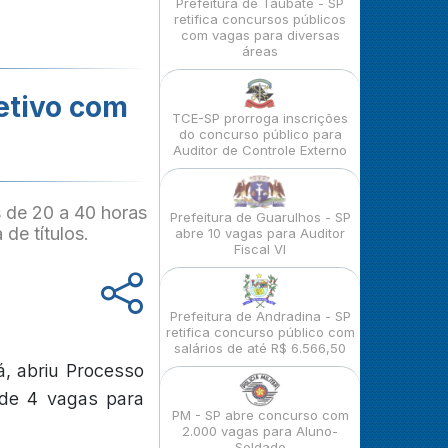
Prefeitura de Taubaté - SP
retifica concursos públicos
com vagas para diversas
áreas
letivo com
TCE-SP prorroga inscrições
do concurso público para
Auditor de Controle Externo
 de 20 a 40 horas
Prefeitura de Guarulhos - SP
de títulos.
abre 10 vagas para Auditor
Fiscal VI
Prefeitura de Andradina - SP
retifica concurso público com
salários de até R$ 6.566,50
á, abriu Processo
 de 4 vagas para
PM - SP abre concurso com
2.000 vagas para Aluno-
Soldado