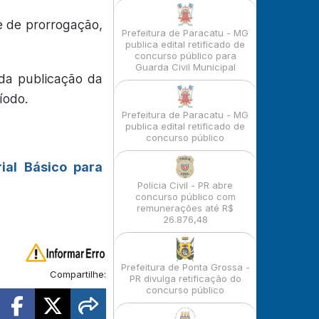
e de prorrogação,
Prefeitura de Paracatu - MG
publica edital retificado de
concurso público para
Guarda Civil Municipal
da publicação da
íodo.
Prefeitura de Paracatu - MG
publica edital retificado de
concurso público
ial Básico para
Polícia Civil - PR abre
concurso público com
remunerações até R$
26.876,48
Prefeitura de Ponta Grossa -
Compartilhe:
PR divulga retificação do
concurso público