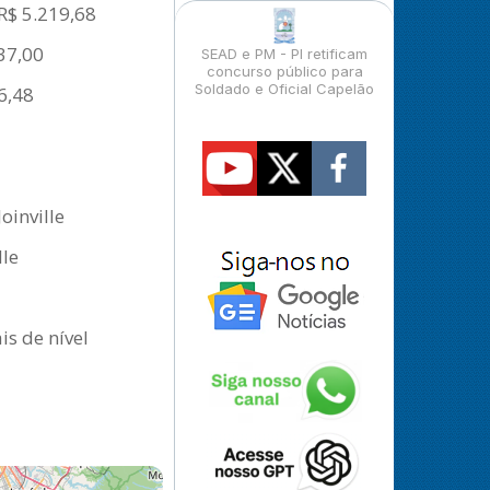
R$ 5.219,68
37,00
SEAD e PM - PI retificam
concurso público para
Soldado e Oficial Capelão
6,48
oinville
lle
is de nível