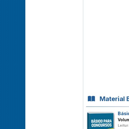
Material 
Bási
Volu
Leitur