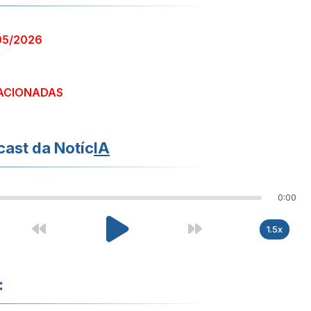
05/2026
ACIONADAS
ast da Notíc
IA
0:00
1.5x
: