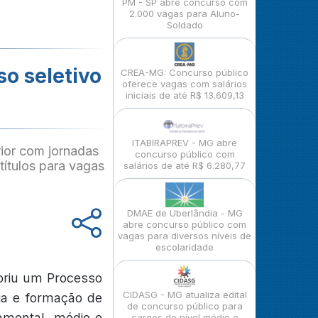
PM - SP abre concurso com
2.000 vagas para Aluno-
Soldado
so seletivo
CREA-MG: Concurso público
oferece vagas com salários
iniciais de até R$ 13.609,13
ITABIRAPREV - MG abre
ior com jornadas
concurso público com
títulos para vagas
salários de até R$ 6.280,77
DMAE de Uberlândia - MG
abre concurso público com
vagas para diversos níveis de
escolaridade
abriu um Processo
CIDASG - MG atualiza edital
ria e formação de
de concurso público para
amental, médio e
cargos de nível médio e