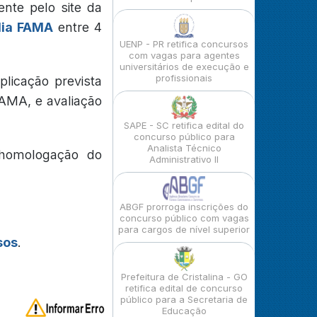
ente pelo site da
dia FAMA
entre 4
UENP - PR retifica concursos
com vagas para agentes
universitários de execução e
profissionais
plicação prevista
FAMA, e avaliação
SAPE - SC retifica edital do
concurso público para
Analista Técnico
 homologação do
Administrativo II
ABGF prorroga inscrições do
concurso público com vagas
para cargos de nível superior
sos
.
Prefeitura de Cristalina - GO
retifica edital de concurso
público para a Secretaria de
Educação