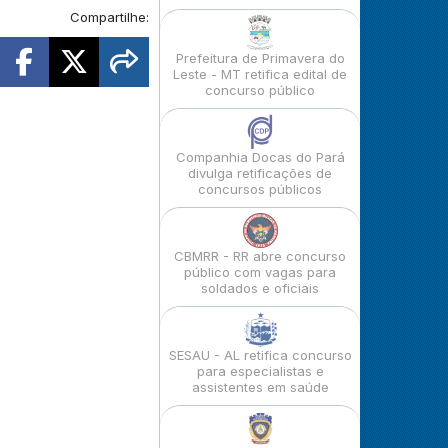
Compartilhe:
Prefeitura de Primavera do
Leste - MT retifica edital de
concurso público
Companhia Docas do Pará
divulga retificações de
concursos públicos
CBMRR - RR abre concurso
público com vagas para
soldados e oficiais
SESAU - AL retifica concurso
para especialistas e
assistentes em saúde