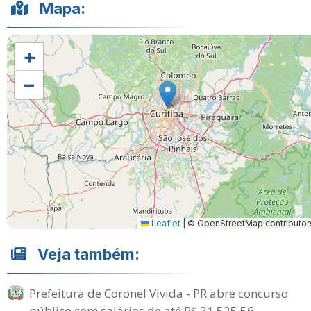
Mapa:
+
−
Leaflet
|
© OpenStreetMap contributor
Veja também:
Prefeitura de Coronel Vivida - PR abre concurso
público com salários de até R$ 21.525,56