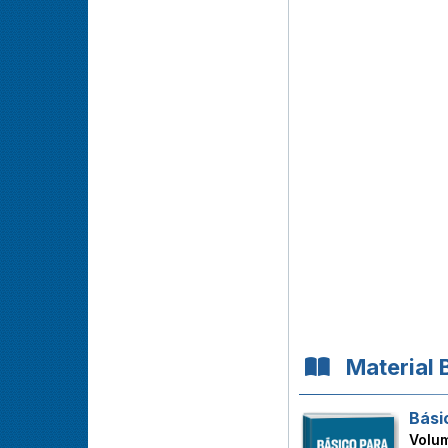
Material 
Bási
Volu