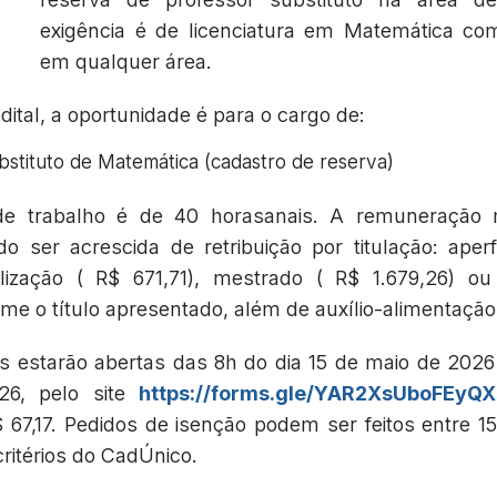
exigência é de licenciatura em Matemática c
em qualquer área.
ital, a oportunidade é para o cargo de:
bstituto de Matemática (cadastro de reserva)
de trabalho é de 40 horasanais. A remuneração
o ser acrescida de retribuição por titulação: ape
alização ( R$ 671,71), mestrado ( R$ 1.679,26) o
me o título apresentado, além de auxílio-alimentação
es estarão abertas das 8h do dia 15 de maio de 2026
26, pelo site
https://forms.gle/YAR2XsUboFEyQ
$ 67,17. Pedidos de isenção podem ser feitos entre 1
ritérios do CadÚnico.