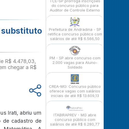
TCE-SP prorroga inscrições
do concurso público para
Auditor de Controle Externo
 substituto
Prefeitura de Andradina - SP
retifica concurso público com
salários de até R$ 6.566,50
PM - SP abre concurso com
de R$ 4.478,03,
2.000 vagas para Aluno-
dem chegar a R$
Soldado
CREA-MG: Concurso público
oferece vagas com salários
iniciais de até R$ 13.609,13
us Irati, abriu um
ITABIRAPREV - MG abre
concurso público com
o de cadastro de
salários de até R$ 6.280,77
e Matemática. A