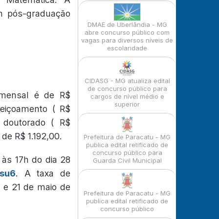
om pós-graduação
DMAE de Uberlândia - MG
abre concurso público com
vagas para diversos níveis de
escolaridade
CIDASG - MG atualiza edital
de concurso público para
 mensal é de R$
cargos de nível médio e
superior
rfeiçoamento ( R$
u doutorado ( R$
 de R$ 1.192,00.
Prefeitura de Paracatu - MG
publica edital retificado de
concurso público para
 às 17h do dia 28
Guarda Civil Municipal
Xsu6
. A taxa de
5 e 21 de maio de
Prefeitura de Paracatu - MG
publica edital retificado de
concurso público