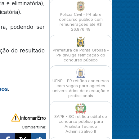
a e eliminatória),
catória).
Polícia Civil - PR abre
concurso público com
remunerações até R$
ura, podendo ser
26.876,48
ação do resultado
Prefeitura de Ponta Grossa -
PR divulga retificação do
concurso público
UENP - PR retifica concursos
com vagas para agentes
sos
.
universitários de execução e
profissionais
SAPE - SC retifica edital do
concurso público para
Analista Técnico
Compartilhe:
Administrativo II