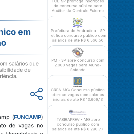
TCE-SP prorroga inscrições
do concurso público para
Auditor de Controle Externo
nico em
Prefeitura de Andradina - SP
retifica concurso público com
ão
salários de até R$ 6.566,50
PM - SP abre concurso com
om salários que
2.000 vagas para Aluno-
ibilidade de
Soldado
iência.
CREA-MG: Concurso público
oferece vagas com salários
iniciais de até R$ 13.609,13
amp (
FUNCAMP
)
ITABIRAPREV - MG abre
concurso público com
ento de vagas no
salários de até R$ 6.280,77
de Hematologia e