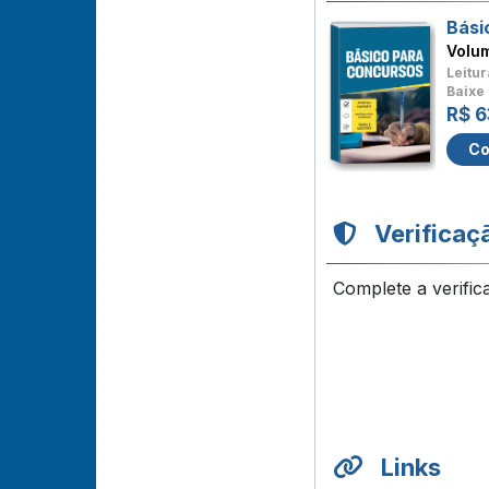
Bási
Volu
Leitur
Baixe 
R$ 6
Co
Verificaç
Complete a verific
Links