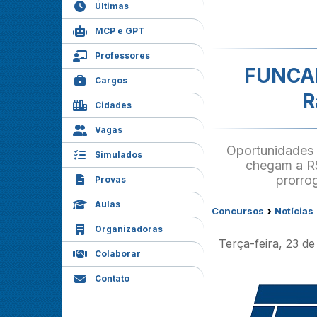
Últimas
MCP e GPT
Professores
FUNCAM
Cargos
R
Cidades
Vagas
Oportunidades 
Simulados
chegam a R$
prorro
Provas
Aulas
›
Concursos
Notícias
Organizadoras
Terça-feira, 23 d
Colaborar
Contato