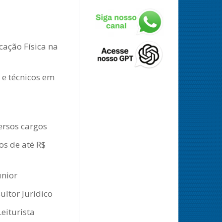
cação Física na
 e técnicos em
ersos cargos
os de até R$
únior
ltor Jurídico
eiturista