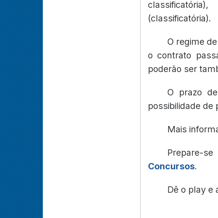
classificatóri
(classificatória).
O regime de
o contrato pass
poderão ser tam
O prazo de
possibilidade de
Mais inform
Prepare-s
Concursos
.
Dê o play e