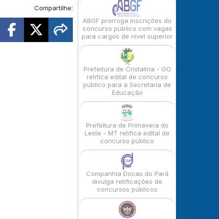
Compartilhe:
ABGF prorroga inscrições do
concurso público com vagas
para cargos de nível superior
Prefeitura de Cristalina - GO
retifica edital de concurso
público para a Secretaria de
Educação
Prefeitura de Primavera do
Leste - MT retifica edital de
concurso público
Companhia Docas do Pará
divulga retificações de
concursos públicos