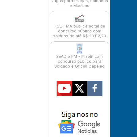
vagas para Praças, Soldados
e Músicos
TCE - MA publica edital de
concurso público com
salários de até R$ 20.112,20
SEAD e PM - PI retificam
concurso público para
Soldado e Oficial Capelão