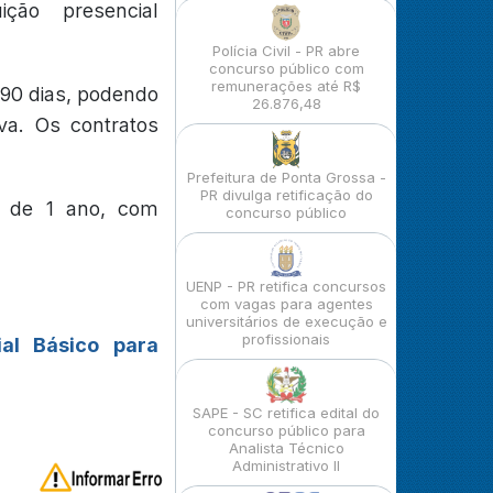
ição presencial
Polícia Civil - PR abre
concurso público com
remunerações até R$
 90 dias, podendo
26.876,48
va. Os contratos
Prefeitura de Ponta Grossa -
PR divulga retificação do
á de 1 ano, com
concurso público
UENP - PR retifica concursos
com vagas para agentes
universitários de execução e
profissionais
ial Básico para
SAPE - SC retifica edital do
concurso público para
Analista Técnico
Administrativo II