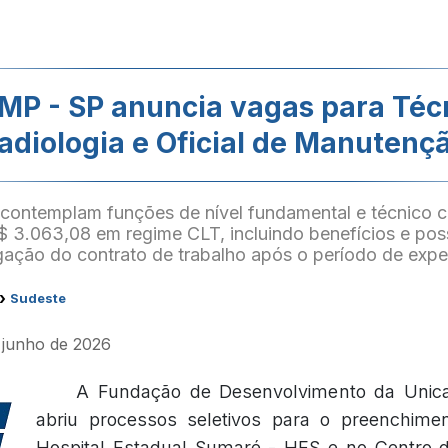
P - SP anuncia vagas para Téc
adiologia e Oficial de Manutenç
contemplam funções de nível fundamental e técnico c
 3.063,08 em regime CLT, incluindo benefícios e poss
gação do contrato de trabalho após o período de exper
›
Sudeste
e junho de 2026
A Fundação de Desenvolvimento da Unic
abriu processos seletivos para o preenchim
Hospital Estadual Sumaré - HES e no Centro 