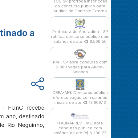
TCE-SP prorroga inscrições
do concurso público para
Auditor de Controle Externo
tinado a
Prefeitura de Andradina - SP
retifica concurso público com
salários de até R$ 6.566,50
PM - SP abre concurso com
2.000 vagas para Aluno-
Soldado
CREA-MG: Concurso público
oferece vagas com salários
iniciais de até R$ 13.609,13
o - FUnC recebe
um ano, destinado
ITABIRAPREV - MG abre
de Rio Neguinho,
concurso público com
salários de até R$ 6.280,77