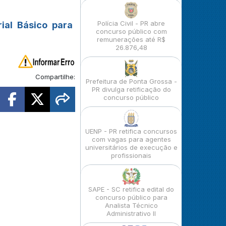
Polícia Civil - PR abre
ial Básico para
concurso público com
remunerações até R$
26.876,48
Compartilhe:
Prefeitura de Ponta Grossa -
PR divulga retificação do
concurso público
UENP - PR retifica concursos
com vagas para agentes
universitários de execução e
profissionais
SAPE - SC retifica edital do
concurso público para
Analista Técnico
Administrativo II