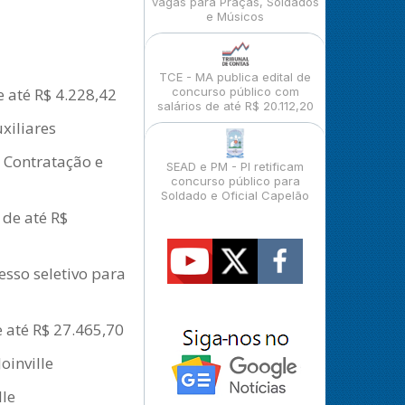
vagas para Praças, Soldados
e Músicos
TCE - MA publica edital de
e até R$ 4.228,42
concurso público com
salários de até R$ 20.112,20
xiliares
 Contratação e
SEAD e PM - PI retificam
concurso público para
Soldado e Oficial Capelão
 de até R$
esso seletivo para
 até R$ 27.465,70
oinville
lle