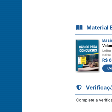
Material 
Bási
Volu
Leitur
Baixe 
R$ 6
Co
Verificaç
Complete a verific