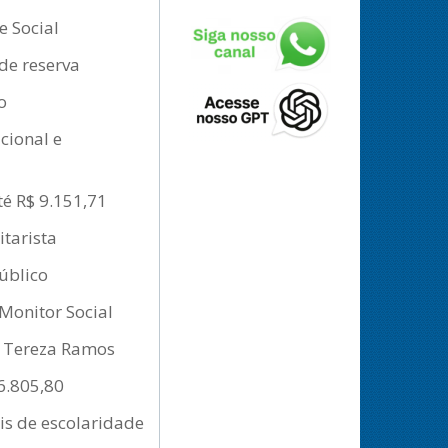
e Social
de reserva
o
cional e
té R$ 9.151,71
tarista
público
 Monitor Social
de Tereza Ramos
 6.805,80
eis de escolaridade