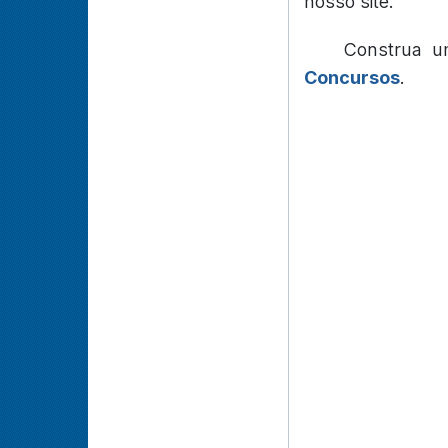
nosso site.
Construa u
Concursos
.