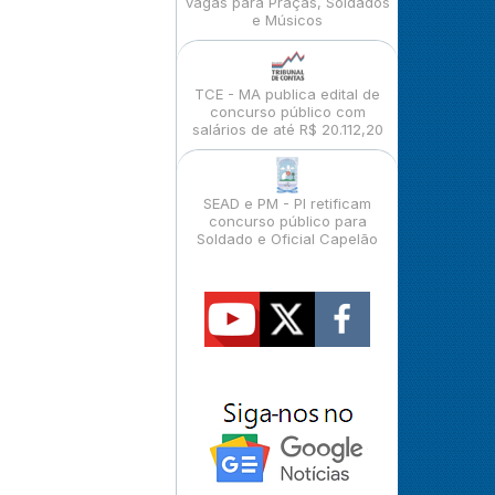
vagas para Praças, Soldados
e Músicos
TCE - MA publica edital de
concurso público com
salários de até R$ 20.112,20
SEAD e PM - PI retificam
concurso público para
Soldado e Oficial Capelão