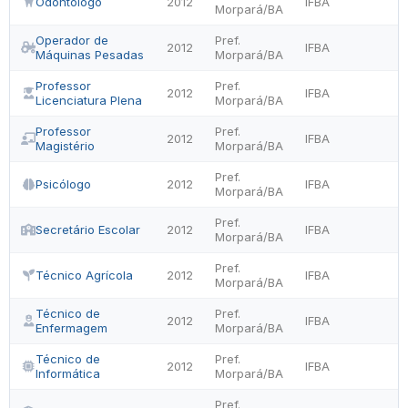
Odontólogo
2012
IFBA
Morpará/BA
Operador de
Pref.
2012
IFBA
Máquinas Pesadas
Morpará/BA
Professor
Pref.
2012
IFBA
Licenciatura Plena
Morpará/BA
Professor
Pref.
2012
IFBA
Magistério
Morpará/BA
Pref.
Psicólogo
2012
IFBA
Morpará/BA
Pref.
Secretário Escolar
2012
IFBA
Morpará/BA
Pref.
Técnico Agrícola
2012
IFBA
Morpará/BA
Técnico de
Pref.
2012
IFBA
Enfermagem
Morpará/BA
Técnico de
Pref.
2012
IFBA
Informática
Morpará/BA
Pref.