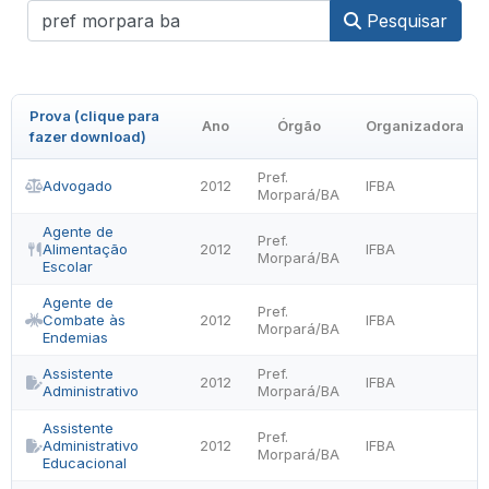
Pesquisar
Prova (clique para
Ano
Órgão
Organizadora
fazer download)
Pref.
Advogado
2012
IFBA
Morpará/BA
Agente de
Pref.
Alimentação
2012
IFBA
Morpará/BA
Escolar
Agente de
Pref.
Combate às
2012
IFBA
Morpará/BA
Endemias
Assistente
Pref.
2012
IFBA
Administrativo
Morpará/BA
Assistente
Pref.
Administrativo
2012
IFBA
Morpará/BA
Educacional