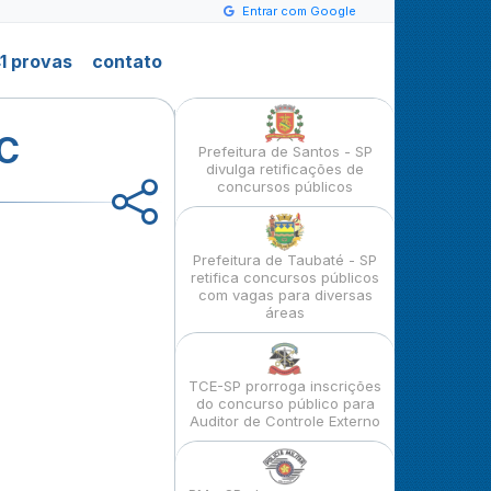
Entrar com Google
1 provas
contato
SC
Prefeitura de Santos - SP
divulga retificações de
concursos públicos
Prefeitura de Taubaté - SP
retifica concursos públicos
com vagas para diversas
áreas
TCE-SP prorroga inscrições
do concurso público para
Auditor de Controle Externo