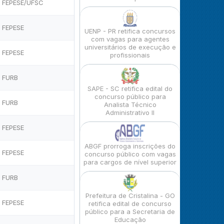
FEPESE/UFSC
FEPESE
UENP - PR retifica concursos
com vagas para agentes
universitários de execução e
FEPESE
profissionais
FURB
SAPE - SC retifica edital do
concurso público para
FURB
Analista Técnico
Administrativo II
FEPESE
ABGF prorroga inscrições do
FEPESE
concurso público com vagas
para cargos de nível superior
FURB
Prefeitura de Cristalina - GO
FEPESE
retifica edital de concurso
público para a Secretaria de
Educação