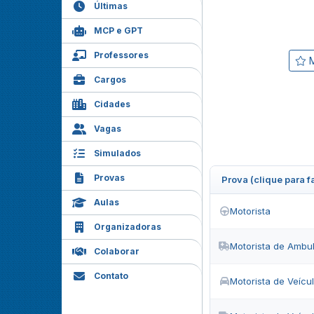
Últimas
MCP e GPT
Professores
M
Cargos
Cidades
Vagas
Simulados
Provas
Prova (clique para 
Aulas
Motorista
Organizadoras
Motorista de Ambu
Colaborar
Contato
Motorista de Veícu