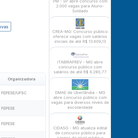
PM - SP abre concurso com
2.000 vagas para Aluno-
Soldado
ovas
CREA-MG: Concurso público
oferece vagas com salários
iniciais de até R$ 13.609,13
ITABIRAPREV - MG abre
concurso público com
salários de até R$ 6.280,77
Organizadora
DMAE de Uberlândia - MG
FEPESE/UFSC
abre concurso público com
vagas para diversos níveis de
escolaridade
FEPESE
FEPESE
CIDASG - MG atualiza edital
de concurso público para
cargos de nível médio e