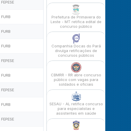
FEPESE
FURB
Prefeitura de Primavera do
Leste - MT retifica edital de
concurso público
FURB
FURB
Companhia Docas do Pará
divulga retificações de
concursos públicos
FEPESE
CBMRR - RR abre concurso
FURB
público com vagas para
soldados e oficiais
FEPESE
SESAU - AL retifica concurso
FURB
para especialistas e
assistentes em saúde
FEPESE