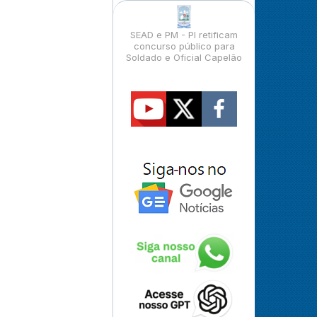
SEAD e PM - PI retificam
concurso público para
Soldado e Oficial Capelão