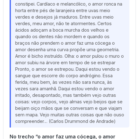
constipei. Cardíaco e melancólico, o amor ronca na
horta entre pés de laranjeira entre uvas meio
verdes e desejos já maduros. Entre uvas meio
verdes, meu amor, não te atormentes. Certos
ácidos adoçam a boca murcha dos velhos e
quando os dentes não mordem e quando os
braços não prendem o amor faz uma cócega o
amor desenha uma curva propõe uma geometria.
Amor é bicho instruído. Olha: o amor pulou o muro o
amor subiu na árvore em tempo de se estrepar
Pronto, o amor se estrepou. Daqui estou vendo o
sangue que escorre do corpo andrógino. Essa
ferida, meu bem, às vezes não sara nunca, às
vezes sara amanhã. Daqui estou vendo o amor
irritado, desapontado, mas também vejo outras
coisas: vejo corpos, vejo almas vejo beijos que se
beijam oiço mãos que se conversam e que viajam
sem mapa. Vejo muitas outras coisas que não ouso
compreender… (Carlos Drummond de Andrade)
No trecho “o amor faz uma cócega, o amor