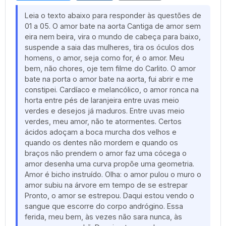
Leia o texto abaixo para responder às questões de
01 a 05. O amor bate na aorta Cantiga de amor sem
eira nem beira, vira o mundo de cabeça para baixo,
suspende a saia das mulheres, tira os óculos dos
homens, o amor, seja como for, é o amor. Meu
bem, não chores, oje tem filme do Carlito. O amor
bate na porta o amor bate na aorta, fui abrir e me
constipei. Cardíaco e melancólico, o amor ronca na
horta entre pés de laranjeira entre uvas meio
verdes e desejos já maduros. Entre uvas meio
verdes, meu amor, não te atormentes. Certos
ácidos adoçam a boca murcha dos velhos e
quando os dentes não mordem e quando os
braços não prendem o amor faz uma cócega o
amor desenha uma curva propõe uma geometria.
Amor é bicho instruído. Olha: o amor pulou o muro o
amor subiu na árvore em tempo de se estrepar
Pronto, o amor se estrepou. Daqui estou vendo o
sangue que escorre do corpo andrógino. Essa
ferida, meu bem, às vezes não sara nunca, às