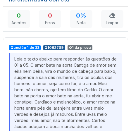
0
0
0%
Acertos
Erros
Nota
Limpar
Questão 1 de 33
Q1062789
Q1 da prova
Leia o texto abaixo para responder às questões de
01 a 05. O amor bate na aorta Cantiga de amor sem
eira nem beira, vira o mundo de cabeça para baixo,
suspende a saia das mulheres, tira os óculos dos
homens, o amor, seja como for, é o amor. Meu
bem, não chores, oje tem filme do Carlito. O amor
bate na porta o amor bate na aorta, fui abrir e me
constipei. Cardíaco e melancólico, o amor ronca na
horta entre pés de laranjeira entre uvas meio
verdes e desejos já maduros. Entre uvas meio
verdes, meu amor, não te atormentes. Certos
ácidos adoçam a boca murcha dos velhos e