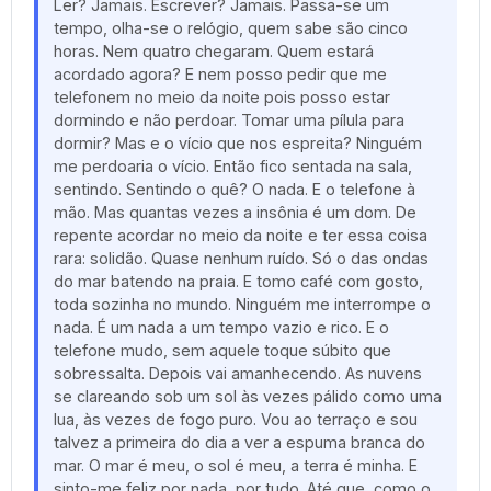
Ler? Jamais. Escrever? Jamais. Passa-se um
tempo, olha-se o relógio, quem sabe são cinco
horas. Nem quatro chegaram. Quem estará
acordado agora? E nem posso pedir que me
telefonem no meio da noite pois posso estar
dormindo e não perdoar. Tomar uma pílula para
dormir? Mas e o vício que nos espreita? Ninguém
me perdoaria o vício. Então fico sentada na sala,
sentindo. Sentindo o quê? O nada. E o telefone à
mão. Mas quantas vezes a insônia é um dom. De
repente acordar no meio da noite e ter essa coisa
rara: solidão. Quase nenhum ruído. Só o das ondas
do mar batendo na praia. E tomo café com gosto,
toda sozinha no mundo. Ninguém me interrompe o
nada. É um nada a um tempo vazio e rico. E o
telefone mudo, sem aquele toque súbito que
sobressalta. Depois vai amanhecendo. As nuvens
se clareando sob um sol às vezes pálido como uma
lua, às vezes de fogo puro. Vou ao terraço e sou
talvez a primeira do dia a ver a espuma branca do
mar. O mar é meu, o sol é meu, a terra é minha. E
sinto-me feliz por nada, por tudo. Até que, como o