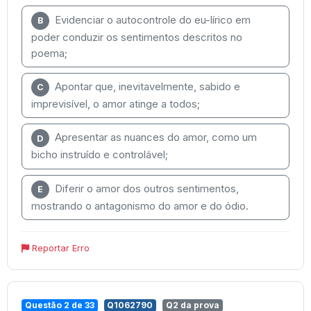
Evidenciar o autocontrole do eu-lírico em
B
poder conduzir os sentimentos descritos no
poema;
Apontar que, inevitavelmente, sabido e
C
imprevisível, o amor atinge a todos;
Apresentar as nuances do amor, como um
D
bicho instruído e controlável;
Diferir o amor dos outros sentimentos,
E
mostrando o antagonismo do amor e do ódio.
Reportar Erro
Questão 2 de 33
Q1062790
Q2 da prova