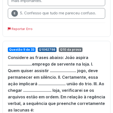
mais importantes.
5. Confesso que tudo me pareceu confuso.
E
Reportar Erro
Questão 9 de 33
Q1062798
Q10 da prova
Considere as frases abaixo: João aspira
........................emprego de servente na loja. I.
Quem quiser assistir .......................... jogo, deve
permanecer em silêncio. II. Certamente, essa
ação implicará ........................... união do trio. III. Ao
chegar ............................ loja, verificarei se os
arquivos estão em ordem. Em relação à regência
verbal, a sequência que preenche corretamente
as lacunas é: