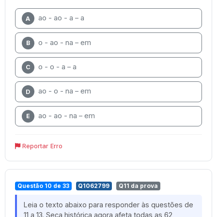
ao - ao - a – a
A
o - ao - na – em
B
o - o - a – a
C
ao - o - na – em
D
ao - ao - na – em
E
Reportar Erro
Questão 10 de 33
Q1062799
Q11 da prova
Leia o texto abaixo para responder às questões de
11 a 13. Seca histórica agora afeta todas as 62