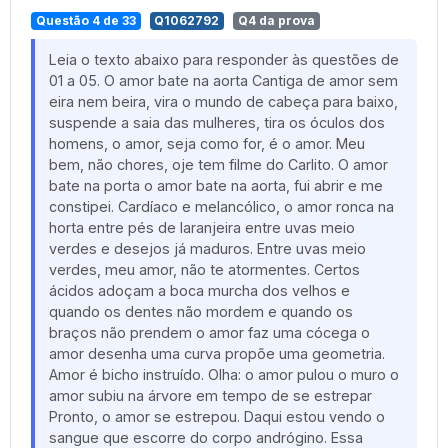
Questão 4 de 33
Q1062792
Q4 da prova
Leia o texto abaixo para responder às questões de
01 a 05. O amor bate na aorta Cantiga de amor sem
eira nem beira, vira o mundo de cabeça para baixo,
suspende a saia das mulheres, tira os óculos dos
homens, o amor, seja como for, é o amor. Meu
bem, não chores, oje tem filme do Carlito. O amor
bate na porta o amor bate na aorta, fui abrir e me
constipei. Cardíaco e melancólico, o amor ronca na
horta entre pés de laranjeira entre uvas meio
verdes e desejos já maduros. Entre uvas meio
verdes, meu amor, não te atormentes. Certos
ácidos adoçam a boca murcha dos velhos e
quando os dentes não mordem e quando os
braços não prendem o amor faz uma cócega o
amor desenha uma curva propõe uma geometria.
Amor é bicho instruído. Olha: o amor pulou o muro o
amor subiu na árvore em tempo de se estrepar
Pronto, o amor se estrepou. Daqui estou vendo o
sangue que escorre do corpo andrógino. Essa