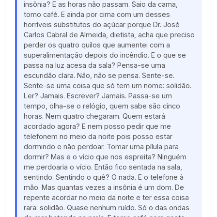
insônia? E as horas não passam. Saio da cama,
tomo café. E ainda por cima com um desses
horríveis substitutos do açúcar porque Dr. José
Carlos Cabral de Almeida, dietista, acha que preciso
perder os quatro quilos que aumentei com a
superalimentação depois do incêndio. E o que se
passa na luz acesa da sala? Pensa-se uma
escuridão clara. Não, não se pensa. Sente-se.
Sente-se uma coisa que só tem um nome: solidão.
Ler? Jamais. Escrever? Jamais. Passa-se um
tempo, olha-se o relógio, quem sabe são cinco
horas. Nem quatro chegaram. Quem estará
acordado agora? E nem posso pedir que me
telefonem no meio da noite pois posso estar
dormindo e não perdoar. Tomar uma pílula para
dormir? Mas e o vício que nos espreita? Ninguém
me perdoaria o vício. Então fico sentada na sala,
sentindo. Sentindo o quê? O nada. E o telefone à
mão. Mas quantas vezes a insônia é um dom. De
repente acordar no meio da noite e ter essa coisa
rara: solidão. Quase nenhum ruído. Só o das ondas