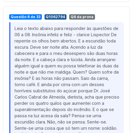
Questão 6 de 33
Q1062794
Q6 da prova
Leia o texto abaixo para responder às questões de
06 a 08. Insônia infeliz e feliz - clarice Lispector De
repente os olhos bem abertos. E a escuridão toda
escura. Deve ser noite alta. Acendo a luz da
cabeceira e para o meu desespero são duas horas
da noite. E a cabeça clara e lúcida. Ainda arranjarei
alguém igual a quem eu possa telefonar às duas da
noite e que não me maldiga. Quem? Quem sofre de
insônia? E as horas não passam. Saio da cama,
tomo café. E ainda por cima com um desses
horríveis substitutos do açúcar porque Dr. José
Carlos Cabral de Almeida, dietista, acha que preciso
perder os quatro quilos que aumentei com a
superalimentação depois do incêndio. E o que se
passa na luz acesa da sala? Pensa-se uma
escuridão clara. Não, não se pensa. Sente-se.
Sente-se uma coisa que só tem um nome: solidão.