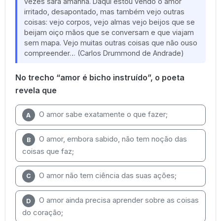
vezes sara amanhã. Daqui estou vendo o amor
irritado, desapontado, mas também vejo outras
coisas: vejo corpos, vejo almas vejo beijos que se
beijam oiço mãos que se conversam e que viajam
sem mapa. Vejo muitas outras coisas que não ouso
compreender… (Carlos Drummond de Andrade)
No trecho “amor é bicho instruído”, o poeta
revela que
O amor sabe exatamente o que fazer;
A
O amor, embora sabido, não tem noção das
B
coisas que faz;
O amor não tem ciência das suas ações;
C
O amor ainda precisa aprender sobre as coisas
D
do coração;