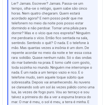
Ler? Jamais. Escrever? Jamais. Passa-se um
tempo, olha-se o relógio, quem sabe são cinco
horas. Nem quatro chegaram. Quem estará
acordado agora? E nem posso pedir que me
telefonem no meio da noite pois posso estar
dormindo e não perdoar. Tomar uma pílula para
dormir? Mas e o vício que nos espreita? Ninguém
me perdoaria o vício. Então fico sentada na sala,
sentindo. Sentindo o quê? O nada. E o telefone à
mão. Mas quantas vezes a insônia é um dom. De
repente acordar no meio da noite e ter essa coisa
rara: solidão. Quase nenhum ruído. Só o das ondas
do mar batendo na praia. E tomo café com gosto,
toda sozinha no mundo. Ninguém me interrompe o
nada. É um nada a um tempo vazio e rico. E o
telefone mudo, sem aquele toque súbito que
sobressalta. Depois vai amanhecendo. As nuvens
se clareando sob um sol às vezes pálido como uma
lua, às vezes de fogo puro. Vou ao terraço e sou
talvez a primeira do dia a ver a espuma branca do
mar. O mar é meu, o sol é meu, a terra é minha. E