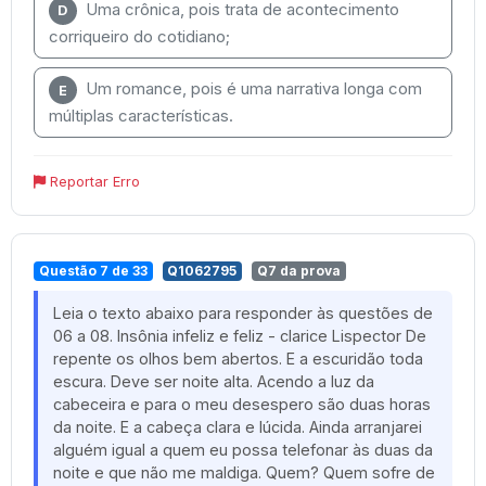
Uma crônica, pois trata de acontecimento
D
corriqueiro do cotidiano;
Um romance, pois é uma narrativa longa com
E
múltiplas características.
Reportar Erro
Questão 7 de 33
Q1062795
Q7 da prova
Leia o texto abaixo para responder às questões de
06 a 08. Insônia infeliz e feliz - clarice Lispector De
repente os olhos bem abertos. E a escuridão toda
escura. Deve ser noite alta. Acendo a luz da
cabeceira e para o meu desespero são duas horas
da noite. E a cabeça clara e lúcida. Ainda arranjarei
alguém igual a quem eu possa telefonar às duas da
noite e que não me maldiga. Quem? Quem sofre de