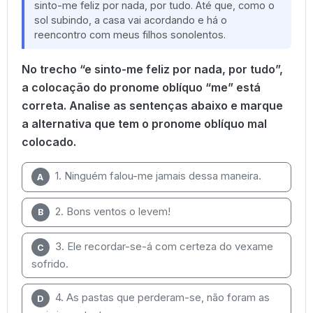
sinto-me feliz por nada, por tudo. Até que, como o
sol subindo, a casa vai acordando e há o
reencontro com meus filhos sonolentos.
No trecho “e sinto-me feliz por nada, por tudo”,
a colocação do pronome oblíquo “me” está
correta. Analise as sentenças abaixo e marque
a alternativa que tem o pronome oblíquo mal
colocado.
1. Ninguém falou-me jamais dessa maneira.
A
2. Bons ventos o levem!
B
3. Ele recordar-se-á com certeza do vexame
C
sofrido.
4. As pastas que perderam-se, não foram as
D