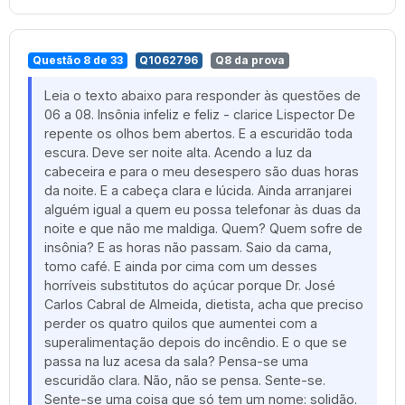
Questão 8 de 33
Q1062796
Q8 da prova
Leia o texto abaixo para responder às questões de
06 a 08. Insônia infeliz e feliz - clarice Lispector De
repente os olhos bem abertos. E a escuridão toda
escura. Deve ser noite alta. Acendo a luz da
cabeceira e para o meu desespero são duas horas
da noite. E a cabeça clara e lúcida. Ainda arranjarei
alguém igual a quem eu possa telefonar às duas da
noite e que não me maldiga. Quem? Quem sofre de
insônia? E as horas não passam. Saio da cama,
tomo café. E ainda por cima com um desses
horríveis substitutos do açúcar porque Dr. José
Carlos Cabral de Almeida, dietista, acha que preciso
perder os quatro quilos que aumentei com a
superalimentação depois do incêndio. E o que se
passa na luz acesa da sala? Pensa-se uma
escuridão clara. Não, não se pensa. Sente-se.
Sente-se uma coisa que só tem um nome: solidão.