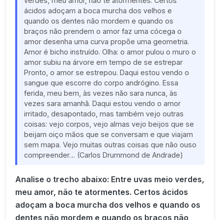
verdes, meu amor, não te atormentes. Certos
ácidos adoçam a boca murcha dos velhos e
quando os dentes não mordem e quando os
braços não prendem o amor faz uma cócega o
amor desenha uma curva propõe uma geometria.
Amor é bicho instruído. Olha: o amor pulou o muro o
amor subiu na árvore em tempo de se estrepar
Pronto, o amor se estrepou. Daqui estou vendo o
sangue que escorre do corpo andrógino. Essa
ferida, meu bem, às vezes não sara nunca, às
vezes sara amanhã. Daqui estou vendo o amor
irritado, desapontado, mas também vejo outras
coisas: vejo corpos, vejo almas vejo beijos que se
beijam oiço mãos que se conversam e que viajam
sem mapa. Vejo muitas outras coisas que não ouso
compreender… (Carlos Drummond de Andrade)
Analise o trecho abaixo: Entre uvas meio verdes,
meu amor, não te atormentes. Certos ácidos
adoçam a boca murcha dos velhos e quando os
dentes não mordem e quando os braços não