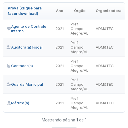
Prova (clique para
Ano
Órgão
Organizadora
fazer download)
Pref.
Agente de Controle
2021
Campo
ADM&TEC
Interno
Alegre/AL
Pref.
Auditora(a) Fiscal
2021
Campo
ADM&TEC
Alegre/AL
Pref.
Contador(a)
2021
Campo
ADM&TEC
Alegre/AL
Pref.
Guarda Municipal
2021
Campo
ADM&TEC
Alegre/AL
Pref.
Médico(a)
2021
Campo
ADM&TEC
Alegre/AL
Mostrando página
1
de
1