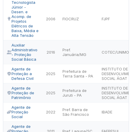
Tecnologista
Júnior -
Desen. e
Acomp. de
2006
FIOCRUZ
FJPF
Projetos
Elétricos de
Baixa, Média e
Alta Tensão
Auxiliar
Administrativo
Pref.
2016
COTEC/UNIMON
- Proteção
Januária/MG
Social Básica
Agente de
INSTITUTO DE
Prefeitura de
Proteção a
2025
DESENVOLVIME
Terra Santa - PA
Defesa Civil
SOCIAL ÁGAT
Agente de
INSTITUTO DE
Prefeitura de
Proteção de
2025
DESENVOLVIME
Juruti - PA
Patrimônio
SOCIAL ÁGAT
Agente de
Pref. Barra de
Proteção
2022
IBADE
São Francisco
Social
Agente de
Proteção
2011
Pref. Laguna/SC
FAEPESUL