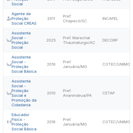
Social
Agente de
Pref.
Proteção
2011
INCAPEL
Chapecó/SC
Social CREAS
Assistente
Social -
Pref. Marechal
2025
DECORP
Proteção
Thaumaturgo/AC
Social
Assistente
Social -
Pref.
2016
COTEC/UNIMON
Proteção
Januária/MG
Social Básica
Assistente
Social -
Proteção
Pref.
2010
CETAP
Social e
Ananindeua/PA
Promoção da
Cidadania
Educador
Físico -
Pref.
2016
COTEC/UNIMON
Proteção
Januária/MG
Social Básica