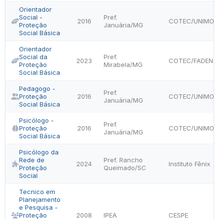
Orientador
Social -
Pref.
2016
COTEC/UNIMON
Proteção
Januária/MG
Social Básica
Orientador
Social da
Pref.
2023
COTEC/FADENO
Proteção
Mirabela/MG
Social Básica
Pedagogo -
Pref.
Proteção
2016
COTEC/UNIMON
Januária/MG
Social Básica
Psicólogo -
Pref.
Proteção
2016
COTEC/UNIMON
Januária/MG
Social Básica
Psicólogo da
Rede de
Pref. Rancho
2024
Instituto Fênix
Proteção
Queimado/SC
Social
Tecnico em
Planejamento
e Pesquisa -
Proteção
2008
IPEA
CESPE