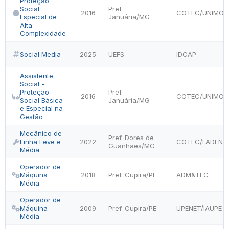
Proteção
Social
Pref.
2016
COTEC/UNIMON
Especial de
Januária/MG
Alta
Complexidade
Social Media
2025
UEFS
IDCAP
Assistente
Social -
Proteção
Pref.
2016
COTEC/UNIMON
Social Básica
Januária/MG
e Especial na
Gestão
Mecânico de
Pref. Dores de
Linha Leve e
2022
COTEC/FADENO
Guanhães/MG
Média
Operador de
Máquina
2018
Pref. Cupira/PE
ADM&TEC
Média
Operador de
Máquina
2009
Pref. Cupira/PE
UPENET/IAUPE
Média