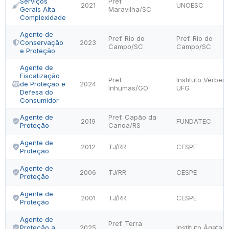
Serviços
Pref.
2021
UNOESC
Gerais Alta
Maravilha/SC
Complexidade
Agente de
Pref. Rio do
Pref. Rio do
Conservação
2023
Campo/SC
Campo/SC
e Proteção
Agente de
Fiscalização
Pref.
Instituto Verben
de Proteção e
2024
Inhumas/GO
UFG
Defesa do
Consumidor
Agente de
Pref. Capão da
2019
FUNDATEC
Proteção
Canoa/RS
Agente de
2012
TJ/RR
CESPE
Proteção
Agente de
2006
TJ/RR
CESPE
Proteção
Agente de
2001
TJ/RR
CESPE
Proteção
Agente de
Pref. Terra
Proteção a
2025
Instituto Ágata