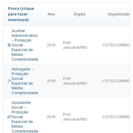
Prova (clique
para fazer
Ano
Órgão
Organizador
download)
Auxiliar
Administrativo
- Proteção
Pref.
Social
2016
COTEC/UNIMON
Januária/MG
Especial de
Média
Complexidade
Advogado -
Proteção
Social
Pref.
2016
COTEC/UNIMON
Especial de
Januária/MG
Média
Complexidade
Assistente
Social -
Proteção
Pref.
Social
2016
COTEC/UNIMON
Januária/MG
Especial de
Média
Complexidade