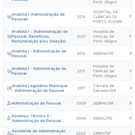
Porto Alegre
HOSPITAL DE
Analista I (Administração de
2014
CLÍNICAS DE
FA
Pessoal)
PORTO ALEGRE
Analista I - (Administração de
Hospital de
Pessoal, Benefícios,
2021
Clínicas de
FA
Remuneração e/ou Seleção)
Porto Alegre
Analista I - Administração de
2012
SEBRAE/PE
IP
Pessoal
Hospital de
Analista I - Administração de
2011
Clínicas de
FA
Pessoal
Porto Alegre
Analista Legislativo Municipal
Câmara de
2011
A
- Administração de Pessoal
Salvador/BA
Administração de Pessoal
2008
SEBRAE/RR
IN
Assessor Técnico II -
2008
SENAC/PE
IP
Administração de Pessoal
Assistente de Administração
2022
CRMV/SP
QU