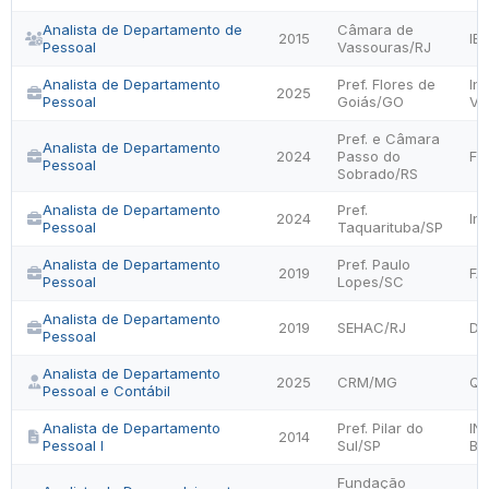
Analista de Departamento de
Câmara de
2015
IB
Pessoal
Vassouras/RJ
Analista de Departamento
Pref. Flores de
Ins
2025
Pessoal
Goiás/GO
Ve
Pref. e Câmara
Analista de Departamento
2024
Passo do
FU
Pessoal
Sobrado/RS
Analista de Departamento
Pref.
2024
Ins
Pessoal
Taquarituba/SP
Analista de Departamento
Pref. Paulo
2019
FA
Pessoal
Lopes/SC
Analista de Departamento
2019
SEHAC/RJ
DO
Pessoal
Analista de Departamento
2025
CRM/MG
QU
Pessoal e Contábil
Analista de Departamento
Pref. Pilar do
IN
2014
Pessoal I
Sul/SP
BR
Fundação