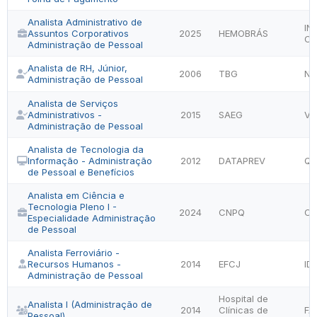
Analista Administrativo de
IN
Assuntos Corporativos
2025
HEMOBRÁS
CO
Administração de Pessoal
Analista de RH, Júnior,
2006
TBG
NC
Administração de Pessoal
Analista de Serviços
Administrativos -
2015
SAEG
VU
Administração de Pessoal
Analista de Tecnologia da
Informação - Administração
2012
DATAPREV
QU
de Pessoal e Benefícios
Analista em Ciência e
Tecnologia Pleno I -
2024
CNPQ
CE
Especialidade Administração
de Pessoal
Analista Ferroviário -
Recursos Humanos -
2014
EFCJ
ID
Administração de Pessoal
Hospital de
Analista I (Administração de
2014
Clínicas de
FA
Pessoal)