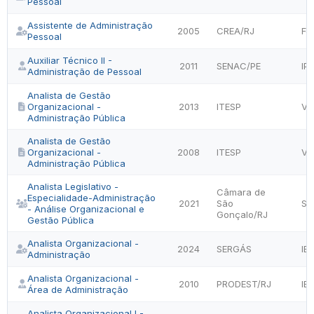
Pessoal
Assistente de Administração
2005
CREA/RJ
FJ
Pessoal
Auxiliar Técnico II -
2011
SENAC/PE
IP
Administração de Pessoal
Analista de Gestão
Organizacional -
2013
ITESP
VU
Administração Pública
Analista de Gestão
Organizacional -
2008
ITESP
VU
Administração Pública
Analista Legislativo -
Câmara de
Especialidade-Administração
2021
São
SE
- Análise Organizacional e
Gonçalo/RJ
Gestão Pública
Analista Organizacional -
2024
SERGÁS
IE
Administração
Analista Organizacional -
2010
PRODEST/RJ
IB
Área de Administração
Analista Organizacional I -