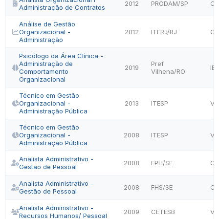
2012
PRODAM/SP
CA
Administração de Contratos
Análise de Gestão
Organizacional -
2012
ITERJ/RJ
CE
Administração
Psicólogo da Área Clínica -
Administração de
Pref.
2019
IB
Comportamento
Vilhena/RO
Organizacional
Técnico em Gestão
Organizacional -
2013
ITESP
VU
Administração Pública
Técnico em Gestão
Organizacional -
2008
ITESP
VU
Administração Pública
Analista Administrativo -
2008
FPH/SE
CE
Gestão de Pessoal
Analista Administrativo -
2008
FHS/SE
CE
Gestão de Pessoal
Analista Administrativo -
2009
CETESB
VU
Recursos Humanos/ Pessoal