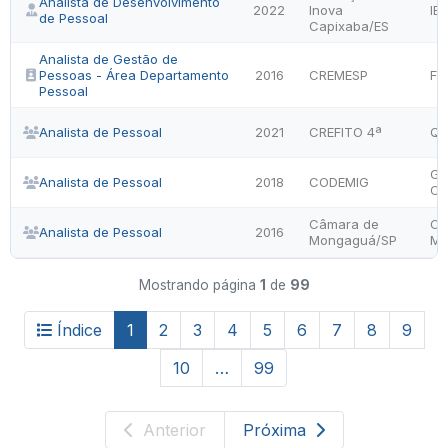
Analista de Desenvolvimento
2022
Inova
IB
de Pessoal
Capixaba/ES
Analista de Gestão de
Pessoas - Área Departamento
2016
CREMESP
FC
Pessoal
Analista de Pessoal
2021
CREFITO 4ª
QU
Ge
Analista de Pessoal
2018
CODEMIG
Co
Câmara de
Câ
Analista de Pessoal
2016
Mongaguá/SP
Mo
Mostrando página
1
de
99
Índice
1
2
3
4
5
6
7
8
9
10
…
99
Anterior
Próxima