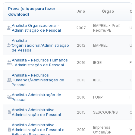
Prova (clique para fazer
Ano
Órgão
Or
download)
Analista Organizacional -
EMPREL - Pref.
2007
UP
Administração de Pessoal
Recife/PE
Analista
Organizacional/Administração
2012
EMPREL
UP
de Pessoal
Analista - Recursos Humanos
2016
IBGE
FG
- Administração de Pessoal
Analista - Recursos
Humanos/Administração de
2013
IBGE
CE
Pessoal
Analista Administração de
2010
FURP
FU
Pessoal
Analista Administrativo -
2015
SESCOOP/RS
OB
Administração de Pessoal
Analista Administrativo -
Imprensa
Administração de Pessoal e
2010
VU
Oficial/SP
Folha de Pagamento