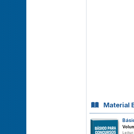
Material 
Bási
Volu
Leitur