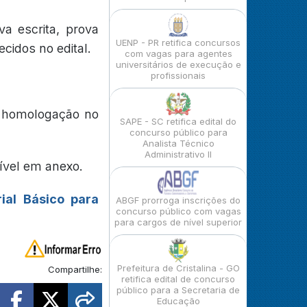
va escrita, prova
UENP - PR retifica concursos
ecidos no edital.
com vagas para agentes
universitários de execução e
profissionais
a homologação no
SAPE - SC retifica edital do
concurso público para
Analista Técnico
Administrativo II
ível em anexo.
ial Básico para
ABGF prorroga inscrições do
concurso público com vagas
para cargos de nível superior
Prefeitura de Cristalina - GO
Compartilhe:
retifica edital de concurso
público para a Secretaria de
Educação