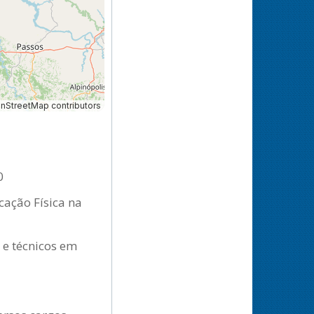
StreetMap contributors
0
cação Física na
 e técnicos em