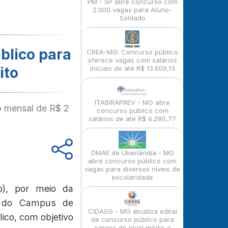
PM - SP abre concurso com
2.000 vagas para Aluno-
Soldado
blico para
CREA-MG: Concurso público
oferece vagas com salários
ito
iniciais de até R$ 13.609,13
ITABIRAPREV - MG abre
o mensal de R$ 2
concurso público com
salários de até R$ 6.280,77
DMAE de Uberlândia - MG
abre concurso público com
vagas para diversos níveis de
escolaridade
p), por meio da
, do Campus de
CIDASG - MG atualiza edital
ico, com objetivo
de concurso público para
cargos de nível médio e