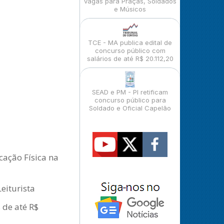
vagas para Praças, Soldados
e Músicos
TCE - MA publica edital de
concurso público com
salários de até R$ 20.112,20
SEAD e PM - PI retificam
concurso público para
Soldado e Oficial Capelão
cação Física na
eiturista
 de até R$