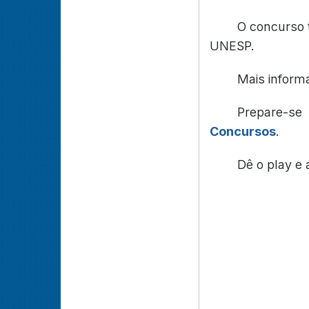
O concurso t
UNESP.
Mais inform
Prepare-s
Concursos
.
Dê o play e