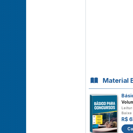
Material 
Bási
Volu
Leitur
Baixe 
R$ 6
Co