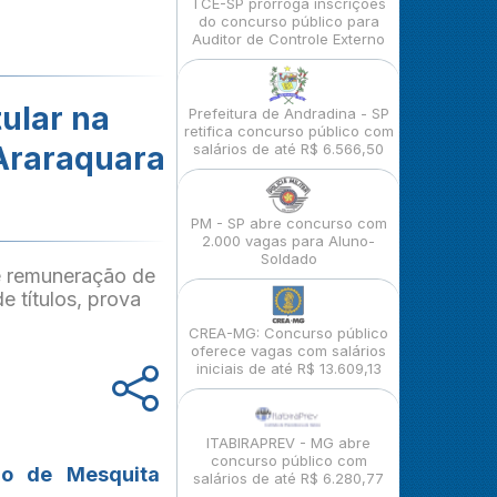
TCE-SP prorroga inscrições
do concurso público para
Auditor de Controle Externo
ular na
Prefeitura de Andradina - SP
retifica concurso público com
Araraquara
salários de até R$ 6.566,50
PM - SP abre concurso com
2.000 vagas para Aluno-
Soldado
 remuneração de
 títulos, prova
CREA-MG: Concurso público
oferece vagas com salários
iniciais de até R$ 13.609,13
ITABIRAPREV - MG abre
concurso público com
lio de Mesquita
salários de até R$ 6.280,77