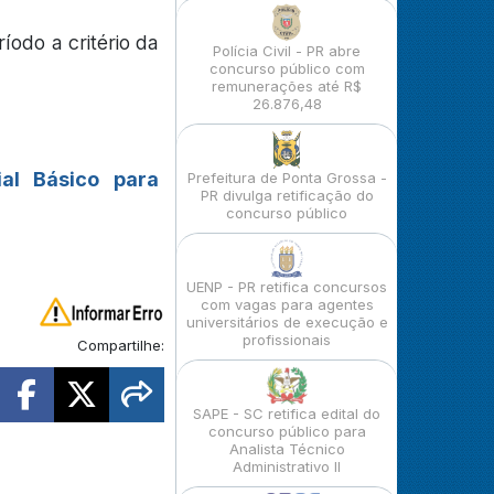
íodo a critério da
Polícia Civil - PR abre
concurso público com
remunerações até R$
26.876,48
ial Básico para
Prefeitura de Ponta Grossa -
PR divulga retificação do
concurso público
UENP - PR retifica concursos
com vagas para agentes
universitários de execução e
profissionais
Compartilhe:
SAPE - SC retifica edital do
concurso público para
Analista Técnico
Administrativo II