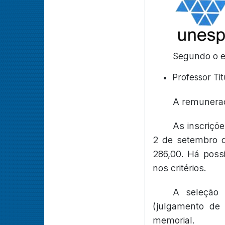
Segundo o ed
Professor Ti
A remuneraç
As inscriçõe
2 de setembro d
286,00. Há poss
nos critérios.
A seleção 
(julgamento de 
memorial.