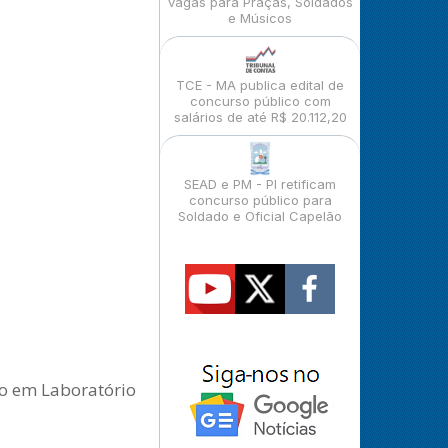
vagas para Praças, Soldados
e Músicos
TCE - MA publica edital de
concurso público com
salários de até R$ 20.112,20
SEAD e PM - PI retificam
concurso público para
Soldado e Oficial Capelão
co em Laboratório