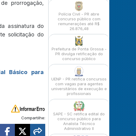
 de prorrogação,
Polícia Civil - PR abre
concurso público com
remunerações até R$
da assinatura do
26.876,48
e solicitação do
Prefeitura de Ponta Grossa -
PR divulga retificação do
concurso público
ial Básico para
UENP - PR retifica concursos
com vagas para agentes
universitários de execução e
profissionais
SAPE - SC retifica edital do
Compartilhe:
concurso público para
Analista Técnico
Administrativo II