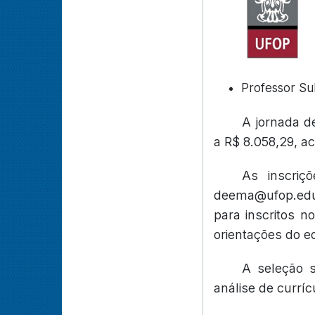
Professor Su
A jornada d
a R$ 8.058,29, a
As inscriç
deema@ufop.edu.b
para inscritos n
orientações do ed
A seleção s
análise de curríc