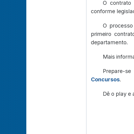
O contrato
conforme legisla
O processo 
primeiro contra
departamento.
Mais inform
Prepare-s
Concursos
.
Dê o play e