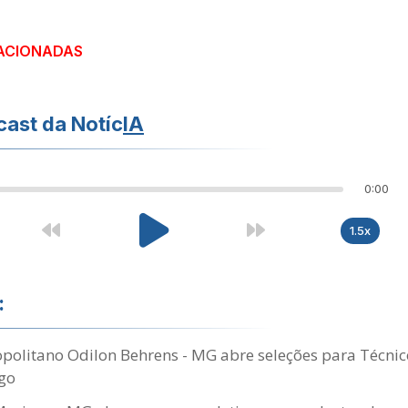
ACIONADAS
ast da Notíc
IA
0:00
1.5x
:
politano Odilon Behrens - MG abre seleções para Técni
go