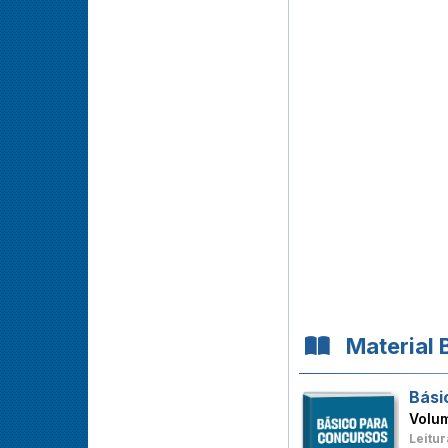
Material 
Bási
Volu
Leitur