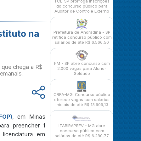
TCE-SP prorroga inscrições
do concurso público para
Auditor de Controle Externo
tituto na
Prefeitura de Andradina - SP
retifica concurso público com
salários de até R$ 6.566,50
PM - SP abre concurso com
 que chega a R$
2.000 vagas para Aluno-
semanais.
Soldado
CREA-MG: Concurso público
oferece vagas com salários
iniciais de até R$ 13.609,13
FOP)
, em Minas
para preencher 1
ITABIRAPREV - MG abre
concurso público com
 licenciatura em
salários de até R$ 6.280,77