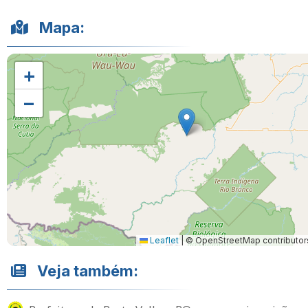
Mapa:
+
−
Leaflet
|
© OpenStreetMap contributor
Veja também: