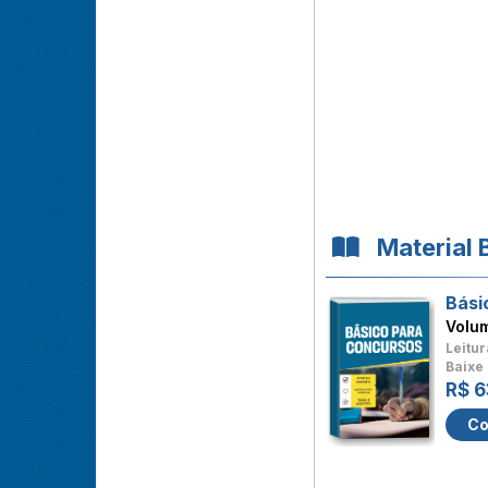
Material 
Bási
Volu
Leitur
Baixe 
R$ 6
Co