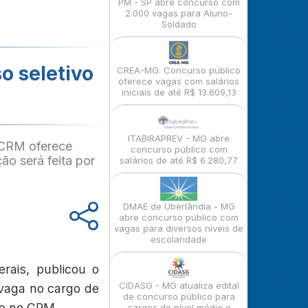
PM - SP abre concurso com
2.000 vagas para Aluno-
Soldado
o seletivo
CREA-MG: Concurso público
oferece vagas com salários
iniciais de até R$ 13.609,13
ITABIRAPREV - MG abre
o CRM oferece
concurso público com
o será feita por
salários de até R$ 6.280,77
DMAE de Uberlândia - MG
abre concurso público com
vagas para diversos níveis de
escolaridade
rais, publicou o
CIDASG - MG atualiza edital
 vaga no cargo de
de concurso público para
ro no CRM.
cargos de nível médio e