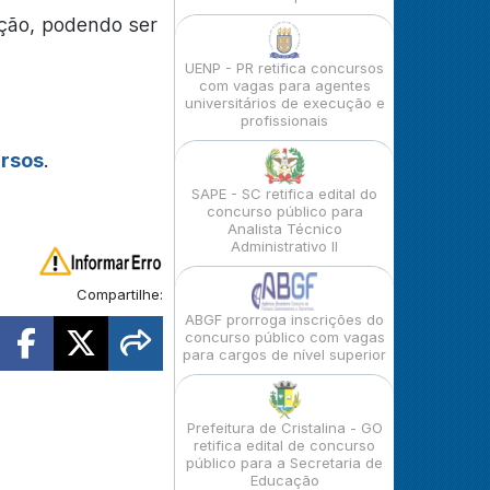
ação, podendo ser
UENP - PR retifica concursos
com vagas para agentes
universitários de execução e
profissionais
ursos
.
SAPE - SC retifica edital do
concurso público para
Analista Técnico
Administrativo II
Compartilhe:
ABGF prorroga inscrições do
concurso público com vagas
para cargos de nível superior
Prefeitura de Cristalina - GO
retifica edital de concurso
público para a Secretaria de
Educação