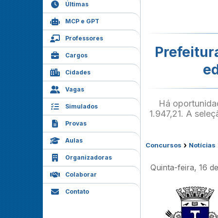
Últimas
MCP e GPT
Professores
Prefeitu
Cargos
ed
Cidades
Vagas
Há oportunidad
Simulados
1.947,21. A seleç
Provas
Aulas
›
Concursos
Notícias
Organizadoras
Quinta-feira, 16 d
Colaborar
Contato