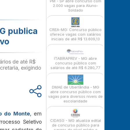
PM - SP abre concurso com
2.000 vagas para Aluno-
Soldado
G publica
CREA-MG: Concurso público
oferece vagas com salários
ivo
iniciais de até R$ 13.609,13
ITABIRAPREV - MG abre
ários de até R$
concurso público com
cretaria, exigindo
salários de até R$ 6.280,77
DMAE de Uberlândia - MG
abre concurso público com
vagas para diversos níveis de
escolaridade
io do Monte
, em
CIDASG - MG atualiza edital
Processo Seletivo
de concurso público para
rmar cadastro de
cargos de nível médio e