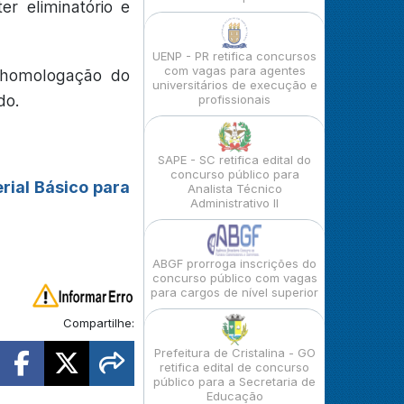
er eliminatório e
UENP - PR retifica concursos
com vagas para agentes
a homologação do
universitários de execução e
do.
profissionais
SAPE - SC retifica edital do
concurso público para
rial Básico para
Analista Técnico
Administrativo II
ABGF prorroga inscrições do
concurso público com vagas
para cargos de nível superior
Compartilhe:
Prefeitura de Cristalina - GO
retifica edital de concurso
público para a Secretaria de
Educação