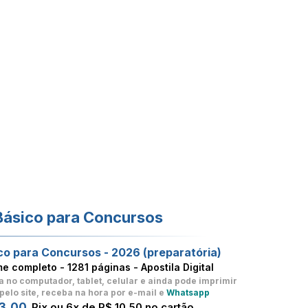
Básico para Concursos
co para Concursos - 2026 (preparatória)
me completo -
1281 páginas - Apostila Digital
a no computador, tablet, celular
e ainda pode imprimir
pelo site, receba na hora por e-mail e
Whatsapp
3,00
Pix ou 6x de R$ 10,50 no cartão