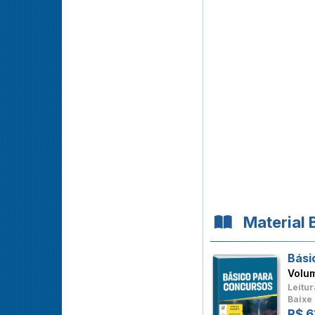
Material 
Bási
Volu
Leitur
Baixe 
R$ 6