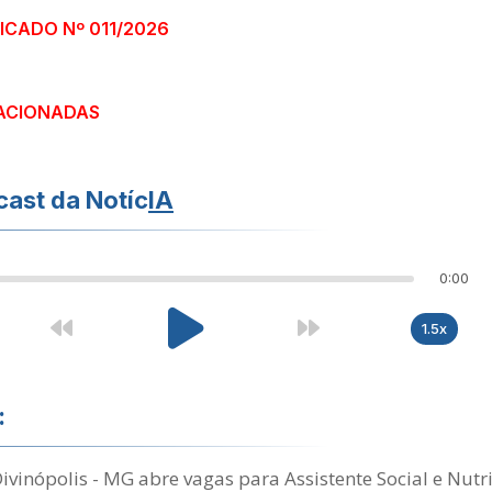
FICADO Nº 011/2026
ACIONADAS
ast da Notíc
IA
0:00
1.5x
:
Divinópolis - MG abre vagas para Assistente Social e Nutr