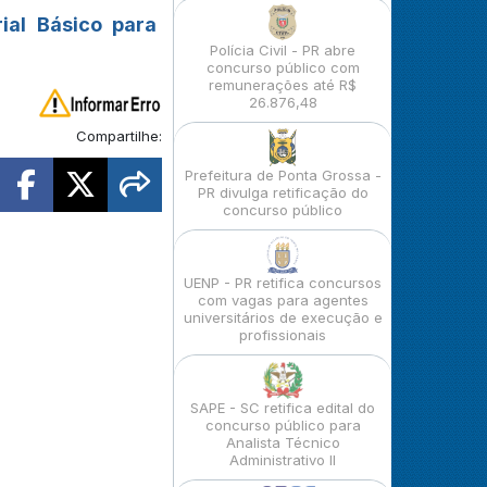
ial Básico para
Polícia Civil - PR abre
concurso público com
remunerações até R$
26.876,48
Compartilhe:
Prefeitura de Ponta Grossa -
PR divulga retificação do
concurso público
UENP - PR retifica concursos
com vagas para agentes
universitários de execução e
profissionais
SAPE - SC retifica edital do
concurso público para
Analista Técnico
Administrativo II