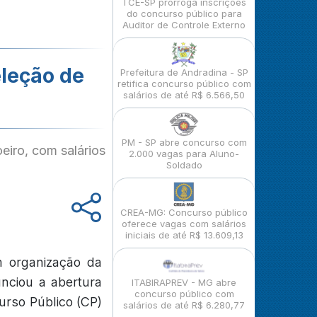
TCE-SP prorroga inscrições
do concurso público para
Auditor de Controle Externo
eleção de
Prefeitura de Andradina - SP
retifica concurso público com
salários de até R$ 6.566,50
PM - SP abre concurso com
eiro, com salários
2.000 vagas para Aluno-
Soldado
CREA-MG: Concurso público
oferece vagas com salários
iniciais de até R$ 13.609,13
m organização da
unciou a abertura
ITABIRAPREV - MG abre
concurso público com
urso Público (CP)
salários de até R$ 6.280,77