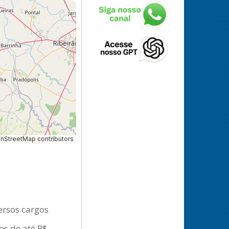
StreetMap contributors
ersos cargos
os de até R$