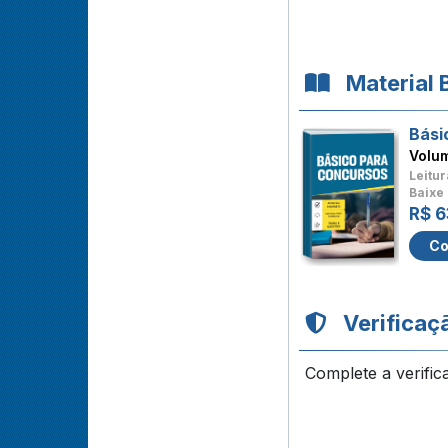
Material 
Bási
Volu
Leitur
Baixe 
R$ 6
Co
Verificaç
Complete a verific