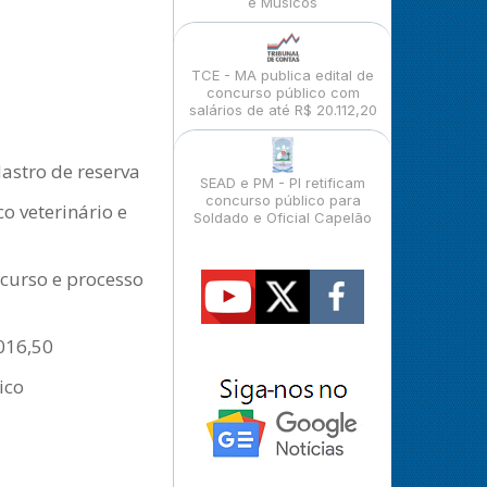
e Músicos
TCE - MA publica edital de
concurso público com
salários de até R$ 20.112,20
astro de reserva
SEAD e PM - PI retificam
concurso público para
o veterinário e
Soldado e Oficial Capelão
curso e processo
.016,50
ico