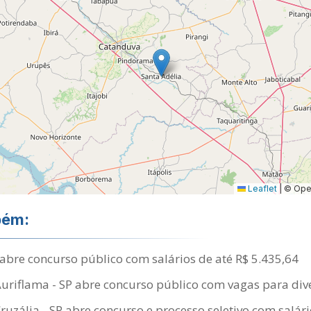
Leaflet
|
© Open
bém:
abre concurso público com salários de até R$ 5.435,64
Auriflama - SP abre concurso público com vagas para div
Cruzália - SP abre concurso e processo seletivo com salári