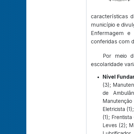
características 
município e divul
Enfermagem e E
conferidas com d
Por meio d
escolaridade vari
Nível Funda
(3); Manutençã
de Ambulân
Manutenção (2
Eletricista (
(1); Frentist
Leves (2); Mo
Lubrificado