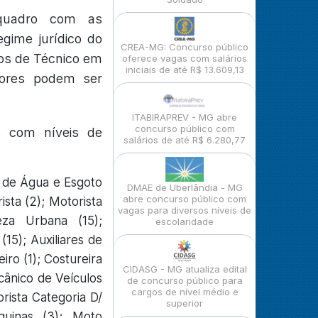
 quadro com as
egime jurídico do
CREA-MG: Concurso público
rgos de Técnico em
oferece vagas com salários
iniciais de até R$ 13.609,13
iores podem ser
ITABIRAPREV - MG abre
concurso público com
s com níveis de
salários de até R$ 6.280,77
de Água e Esgoto
DMAE de Uberlândia - MG
abre concurso público com
rista (2); Motorista
vagas para diversos níveis de
eza Urbana (15);
escolaridade
15); Auxiliares de
eiro (1); Costureira
CIDASG - MG atualiza edital
cânico de Veículos
de concurso público para
cargos de nível médio e
orista Categoria D/
superior
áquinas (3); Moto