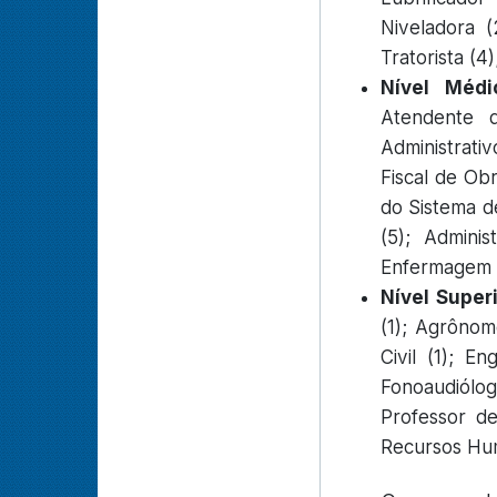
Niveladora (
Tratorista (4)
Nível Médi
Atendente 
Administrati
Fiscal de Obr
do Sistema de
(5); Adminis
Enfermagem (1
Nível Superi
(1); Agrônom
Civil (1); En
Fonoaudiólog
Professor de
Recursos Hum