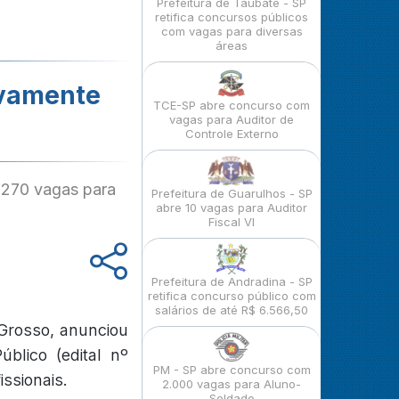
Prefeitura de Taubaté - SP
retifica concursos públicos
com vagas para diversas
áreas
ovamente
TCE-SP abre concurso com
vagas para Auditor de
Controle Externo
e 270 vagas para
Prefeitura de Guarulhos - SP
abre 10 vagas para Auditor
Fiscal VI
Prefeitura de Andradina - SP
retifica concurso público com
salários de até R$ 6.566,50
 Grosso, anunciou
blico (edital nº
PM - SP abre concurso com
issionais.
2.000 vagas para Aluno-
Soldado