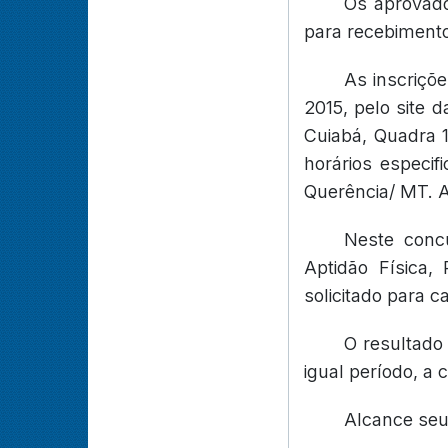
Os aprovado
para recebimento
As inscriçõ
2015, pelo site 
Cuiabá, Quadra 1
horários especif
Querência/ MT. A
Neste concu
Aptidão Física,
solicitado para c
O resultado 
igual período, a c
Alcance seu