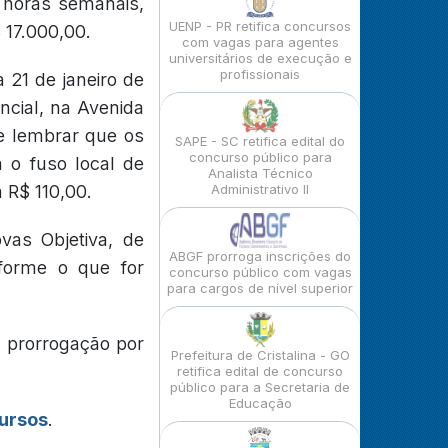
 horas semanais,
UENP - PR retifica concursos
 17.000,00.
com vagas para agentes
universitários de execução e
profissionais
 21 de janeiro de
ncial, na Avenida
te lembrar que os
SAPE - SC retifica edital do
concurso público para
m o fuso local de
Analista Técnico
 R$ 110,00.
Administrativo II
vas Objetiva, de
ABGF prorroga inscrições do
nforme o que for
concurso público com vagas
para cargos de nível superior
e prorrogação por
Prefeitura de Cristalina - GO
retifica edital de concurso
público para a Secretaria de
Educação
cursos
.