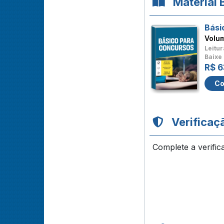
Material 
Bási
Volu
Leitur
Baixe 
R$ 6
Co
Verificaç
Complete a verific