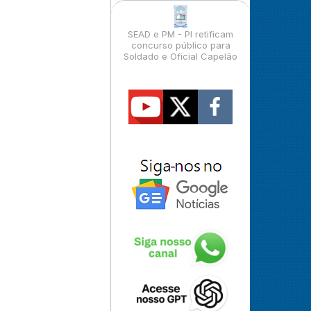
SEAD e PM - PI retificam
concurso público para
Soldado e Oficial Capelão