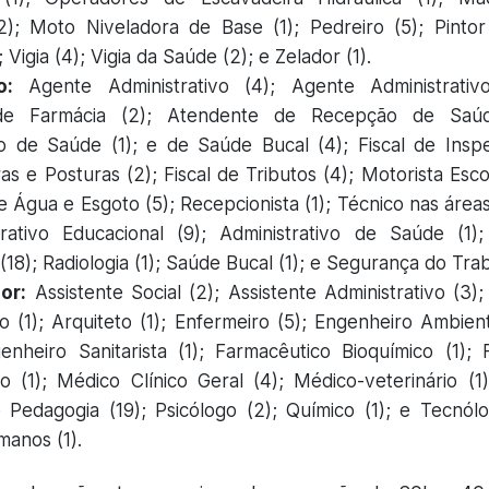
2); Moto Niveladora de Base (1); Pedreiro (5); Pintor 
; Vigia (4); Vigia da Saúde (2); e Zelador (1).
o:
Agente Administrativo (4); Agente Administrati
de Farmácia (2); Atendente de Recepção de Saúde
vo de Saúde (1); e de Saúde Bucal (4); Fiscal de Inspe
as e Posturas (2); Fiscal de Tributos (4); Motorista Esc
 Água e Esgoto (5); Recepcionista (1); Técnico nas áreas
trativo Educacional (9); Administrativo de Saúde (1);
8); Radiologia (1); Saúde Bucal (1); e Segurança do Trab
or:
Assistente Social (2); Assistente Administrativo (3)
o (1); Arquiteto (1); Enfermeiro (5); Engenheiro Ambient
genheiro Sanitarista (1); Farmacêutico Bioquímico (1); F
o (1); Médico Clínico Geral (4); Médico-veterinário (1
 Pedagogia (19); Psicólogo (2); Químico (1); e Tecnó
anos (1).