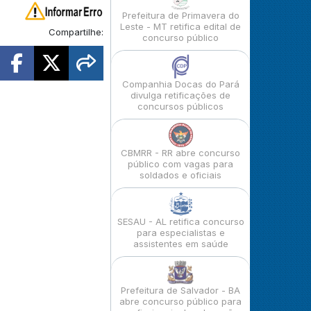
Prefeitura de Primavera do
Leste - MT retifica edital de
Compartilhe:
concurso público
Companhia Docas do Pará
divulga retificações de
concursos públicos
CBMRR - RR abre concurso
público com vagas para
soldados e oficiais
SESAU - AL retifica concurso
para especialistas e
assistentes em saúde
Prefeitura de Salvador - BA
abre concurso público para