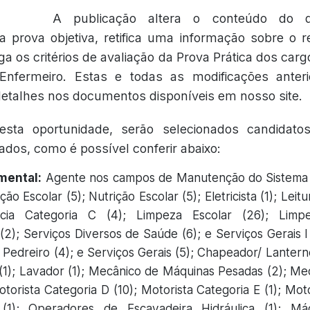
A publicação altera o conteúdo do
da prova objetiva, retifica uma informação sobre o r
ga os critérios de avaliação da Prova Prática dos ca
nfermeiro. Estas e todas as modificações anter
etalhes nos documentos disponíveis em nosso site.
esta oportunidade, serão selecionados candidato
ados, como é possível conferir abaixo:
mental:
Agente nos campos de Manutenção do Sistema 
o Escolar (5); Nutrição Escolar (5); Eletricista (1); Leitu
cia Categoria C (4); Limpeza Escolar (26); Limp
); Serviços Diversos de Saúde (6); e Serviços Gerais I (
1); Pedreiro (4); e Serviços Gerais (5); Chapeador/ Lantern
a (1); Lavador (1); Mecânico de Máquinas Pesadas (2); Me
torista Categoria D (10); Motorista Categoria E (1); Mot
r (1); Operadores de Escavadeira Hidráulica (1); M