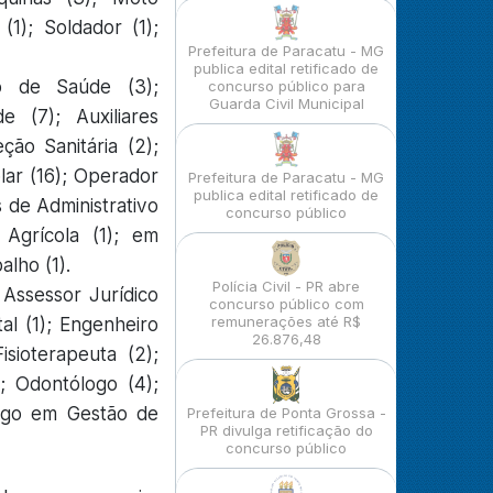
(1); Soldador (1);
Prefeitura de Paracatu - MG
publica edital retificado de
vo de Saúde (3);
concurso público para
Guarda Civil Municipal
 (7); Auxiliares
ção Sanitária (2);
olar (16); Operador
Prefeitura de Paracatu - MG
publica edital retificado de
 de Administrativo
concurso público
 Agrícola (1); em
alho (1).
Polícia Civil - PR abre
; Assessor Jurídico
concurso público com
remunerações até R$
al (1); Engenheiro
26.876,48
isioterapeuta (2);
); Odontólogo (4);
logo em Gestão de
Prefeitura de Ponta Grossa -
PR divulga retificação do
concurso público