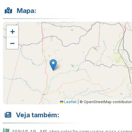
Mapa:
+
−
Leaflet
|
© OpenStreetMap contributor
Veja também:
SENAR-AR - MS abre seleção com vagas para cargo