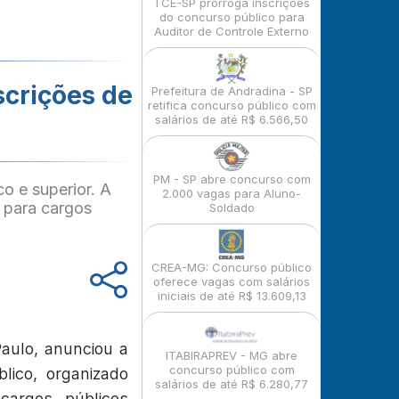
TCE-SP prorroga inscrições
do concurso público para
Auditor de Controle Externo
scrições de
Prefeitura de Andradina - SP
retifica concurso público com
salários de até R$ 6.566,50
PM - SP abre concurso com
o e superior. A
2.000 vagas para Aluno-
s para cargos
Soldado
CREA-MG: Concurso público
oferece vagas com salários
iniciais de até R$ 13.609,13
aulo, anunciou a
ITABIRAPREV - MG abre
concurso público com
lico, organizado
salários de até R$ 6.280,77
cargos públicos