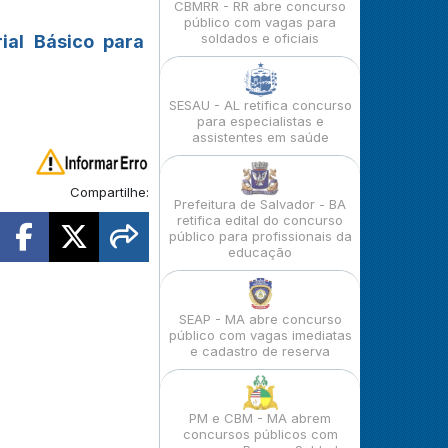
CBMRR - RR abre concurso
público com vagas para
soldados e oficiais
ial Básico para
SESAU - AL retifica concurso
para especialistas e
assistentes em saúde
Compartilhe:
Prefeitura de Salvador - BA
retifica edital do concurso
público para profissionais da
educação
SEAP - MA abre concurso
público com vagas imediatas
e cadastro de reserva
PM e CBM - MA abrem
concursos públicos com