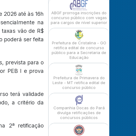
ABGF prorroga inscrições do
e 2026 até às 16h
concurso público com vagas
sencialmente na
para cargos de nível superior
s taxas vão de R$
o poderá ser feita
Prefeitura de Cristalina - GO
retifica edital de concurso
público para a Secretaria de
Educação
, prevista para o
sor PEB I e prova
Prefeitura de Primavera do
Leste - MT retifica edital de
concurso público
rso terá validade
o, a critério da
Companhia Docas do Pará
divulga retificações de
concursos públicos
a 2ª retificação