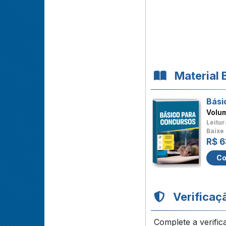
Material 
Bási
Volu
Leitur
Baixe 
R$ 6
Co
Verificaç
Complete a verific