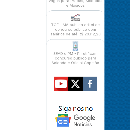
vagas para Praças, Soldados
e Músicos
TCE - MA publica edital de
concurso público com
salários de até R$ 20.112,20
SEAD e PM - PI retificam
concurso público para
Soldado e Oficial Capelão