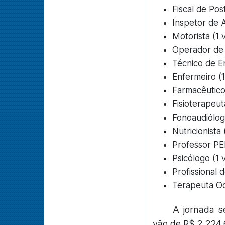
Fiscal de Pos
Inspetor de 
Motorista (1
Operador de 
Técnico de E
Enfermeiro (
Farmacêutico
Fisioterapeut
Fonoaudiólog
Nutricionista
Professor PE
Psicólogo (1
Profissional 
Terapeuta Oc
A jornada s
vão de R$ 2.224,