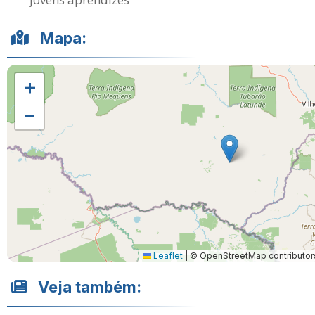
Mapa:
+
−
Leaflet
|
© OpenStreetMap contributor
Veja também: