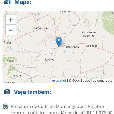
Mapa:
+
−
Leaflet
|
© OpenStreetMap contributor
Veja também:
Prefeitura de Cuité de Mamanguape - PB abre
concurso público com salários de até R$ 11.975,00