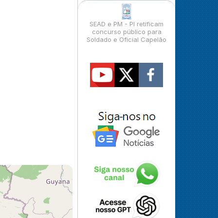
SEAD e PM - PI retificam
concurso público para
Soldado e Oficial Capelão