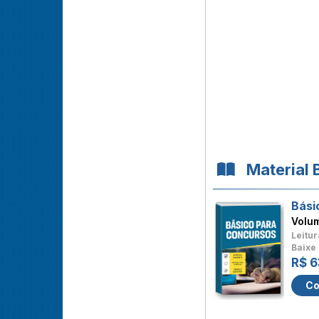
Material 
Bási
Volu
Leitur
Baixe 
R$ 6
Co