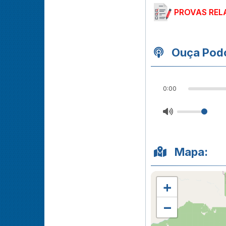
PROVAS REL
Ouça Podc
0:00
Mapa:
+
−