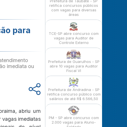
Prefeitura de Taubaté - SP
retifica concursos públicos
com vagas para diversas
áreas
ção para
TCE-SP abre concurso com
vagas para Auditor de
Controle Externo
 atendimento
Prefeitura de Guarulhos - SP
ão imediata ou
abre 10 vagas para Auditor
Fiscal VI
Prefeitura de Andradina - SP
retifica concurso público com
salários de até R$ 6.566,50
oraima, abriu um
PM - SP abre concurso com
r vagas imediatas
2.000 vagas para Aluno-
ionais de nível
Soldado