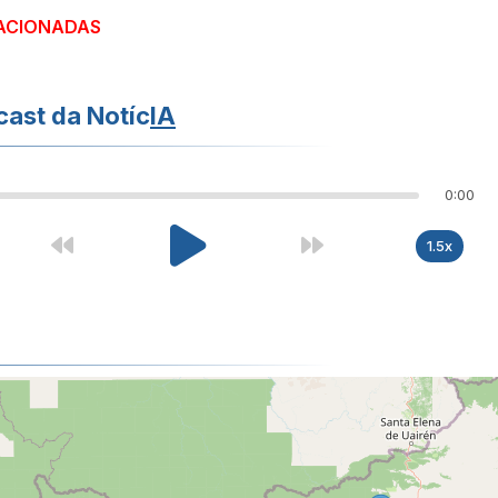
ACIONADAS
ast da Notíc
IA
0:00
1.5x