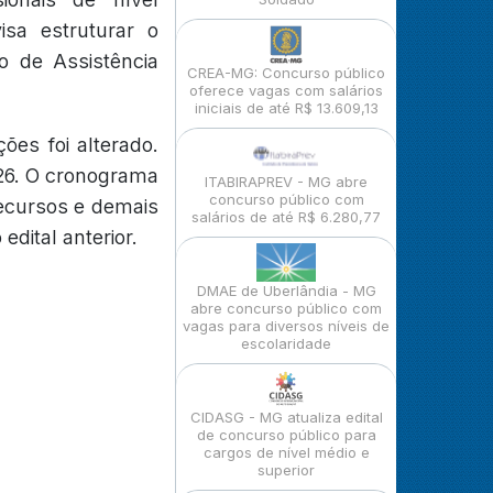
isa estruturar o
o de Assistência
CREA-MG: Concurso público
oferece vagas com salários
iniciais de até R$ 13.609,13
ões foi alterado.
026. O cronograma
ITABIRAPREV - MG abre
concurso público com
recursos e demais
salários de até R$ 6.280,77
dital anterior.
DMAE de Uberlândia - MG
abre concurso público com
vagas para diversos níveis de
escolaridade
CIDASG - MG atualiza edital
de concurso público para
cargos de nível médio e
superior