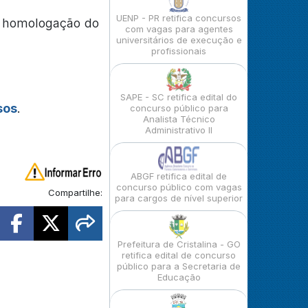
UENP - PR retifica concursos
da homologação do
com vagas para agentes
universitários de execução e
profissionais
SAPE - SC retifica edital do
sos
.
concurso público para
Analista Técnico
Administrativo II
ABGF retifica edital de
concurso público com vagas
Compartilhe:
para cargos de nível superior
Prefeitura de Cristalina - GO
retifica edital de concurso
público para a Secretaria de
Educação