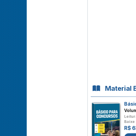
Material 
Bási
Volu
Leitur
Baixe 
R$ 6