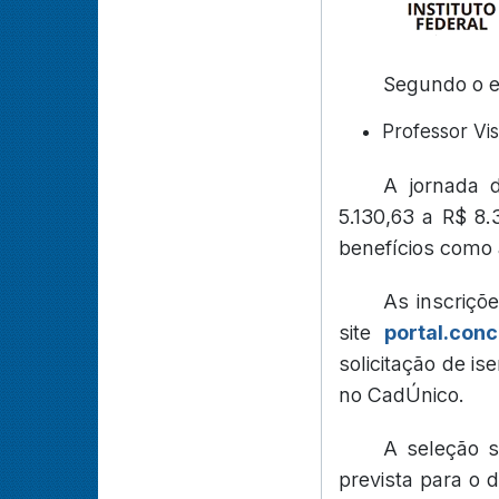
Segundo o ed
Professor Visi
A jornada 
5.130,63 a R$ 8.
benefícios como a
As inscriçõ
site
portal.conc
solicitação de is
no CadÚnico.
A seleção s
prevista para o d