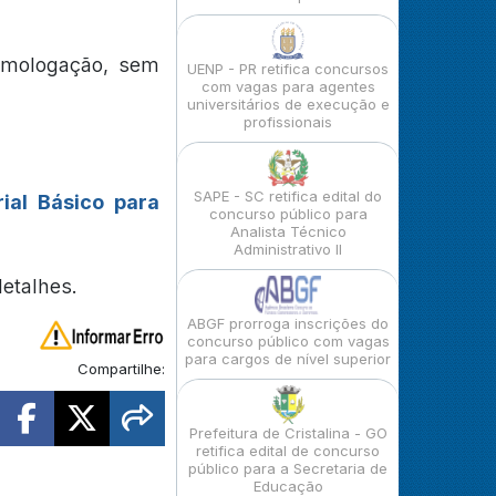
homologação, sem
UENP - PR retifica concursos
com vagas para agentes
universitários de execução e
profissionais
SAPE - SC retifica edital do
ial Básico para
concurso público para
Analista Técnico
Administrativo II
detalhes.
ABGF prorroga inscrições do
concurso público com vagas
para cargos de nível superior
Compartilhe:
Prefeitura de Cristalina - GO
retifica edital de concurso
público para a Secretaria de
Educação