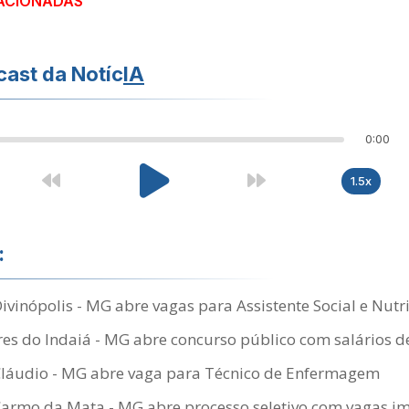
ACIONADAS
ast da Notíc
IA
0:00
1.5x
:
Divinópolis - MG abre vagas para Assistente Social e Nutr
s do Indaiá - MG abre concurso público com salários de
 Cláudio - MG abre vaga para Técnico de Enfermagem
Carmo da Mata - MG abre processo seletivo com vagas im