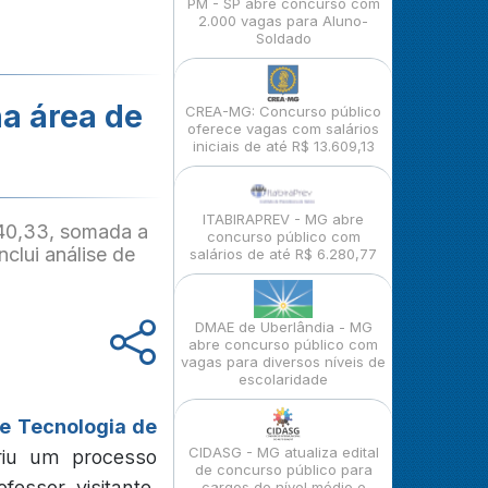
PM - SP abre concurso com
2.000 vagas para Aluno-
Soldado
na área de
CREA-MG: Concurso público
oferece vagas com salários
iniciais de até R$ 13.609,13
ITABIRAPREV - MG abre
340,33, somada a
concurso público com
nclui análise de
salários de até R$ 6.280,77
DMAE de Uberlândia - MG
abre concurso público com
vagas para diversos níveis de
escolaridade
 e Tecnologia de
CIDASG - MG atualiza edital
riu um processo
de concurso público para
fessor visitante,
cargos de nível médio e