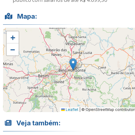
Mapa:
+
−
Leaflet
|
© OpenStreetMap contributor
Veja também: