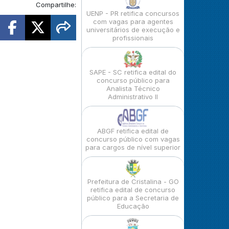
Compartilhe:
UENP - PR retifica concursos
com vagas para agentes
universitários de execução e
profissionais
SAPE - SC retifica edital do
concurso público para
Analista Técnico
Administrativo II
ABGF retifica edital de
concurso público com vagas
para cargos de nível superior
Prefeitura de Cristalina - GO
retifica edital de concurso
público para a Secretaria de
Educação