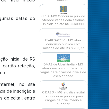
CREA-MG: Concurso público
lgumas datas do
oferece vagas com salários
iniciais de até R$ 13.609,13
ITABIRAPREV - MG abre
concurso público com
salários de até R$ 6.280,77
ão inicial de R$
DMAE de Uberlândia - MG
 cartão-refeição,
abre concurso público com
co.
vagas para diversos níveis de
escolaridade
ternet, no site
axa de inscrição é
CIDASG - MG atualiza edital
de concurso público para
s do edital, entre
cargos de nível médio e
superior