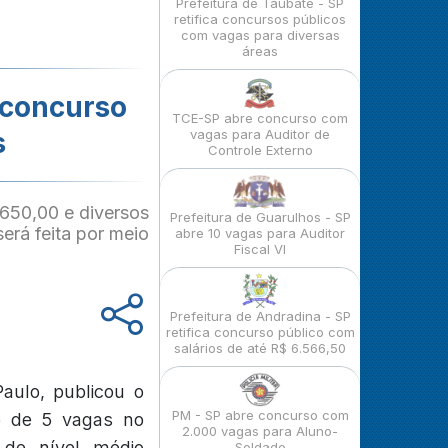
Prefeitura de Taubaté - SP
retifica concursos públicos
com vagas para diversas
áreas
 concurso
TCE-SP abre concurso com
s
vagas para Auditor de
Controle Externo
.650,00 e diversos
Prefeitura de Guarulhos - SP
erá feita por meio
abre 10 vagas para Auditor
Fiscal VI
Prefeitura de Andradina - SP
retifica concurso público com
salários de até R$ 6.566,50
aulo, publicou o
PM - SP abre concurso com
to de 5 vagas no
2.000 vagas para Aluno-
 de nível médio
Soldado