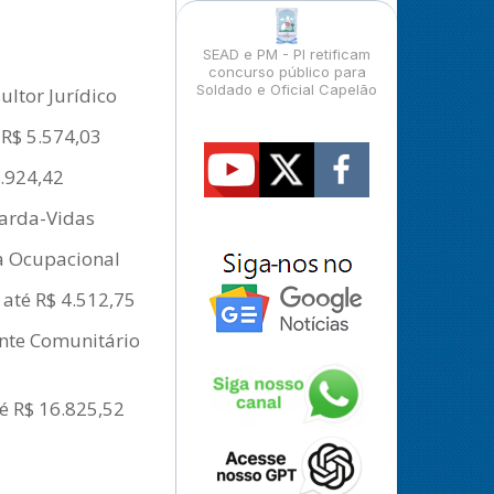
SEAD e PM - PI retificam
concurso público para
Soldado e Oficial Capelão
ltor Jurídico
 R$ 5.574,03
8.924,42
uarda-Vidas
ta Ocupacional
 até R$ 4.512,75
ente Comunitário
é R$ 16.825,52