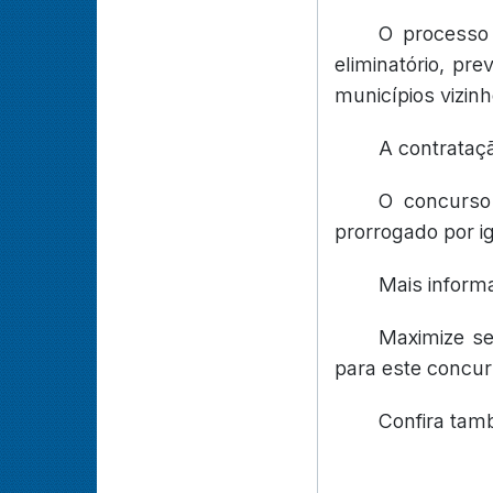
O processo 
eliminatório, pr
municípios vizinh
A contrataçã
O concurso
prorrogado por i
Mais inform
Maximize s
para este concur
Confira ta