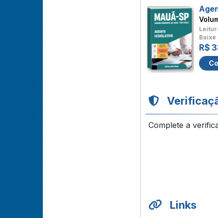
Agen
Volu
Leitur
Baixe 
R$ 3
Co
Verificaç
Complete a verific
Links