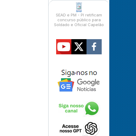
SEAD e PM - PI retificam
concurso público para
Soldado e Oficial Capelão