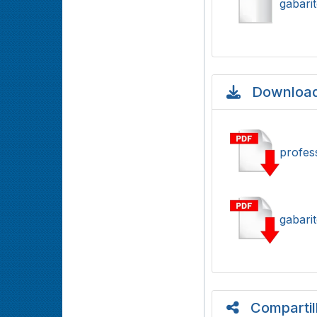
gabarit
Download
profes
gabarit
Compartil