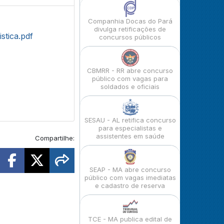
Companhia Docas do Pará
divulga retificações de
stica.pdf
concursos públicos
CBMRR - RR abre concurso
público com vagas para
soldados e oficiais
SESAU - AL retifica concurso
para especialistas e
assistentes em saúde
Compartilhe:
SEAP - MA abre concurso
público com vagas imediatas
e cadastro de reserva
TCE - MA publica edital de