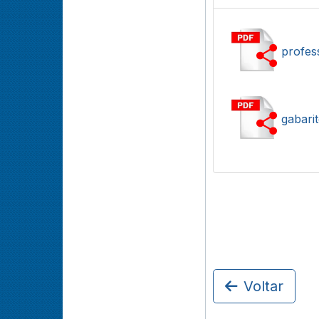
profes
gabarit
Voltar