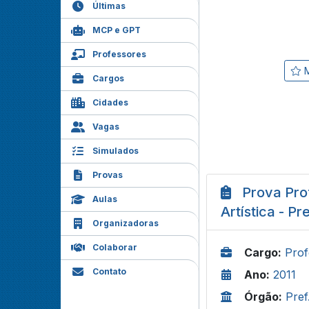
Últimas
MCP e GPT
Professores
M
Cargos
Cidades
Vagas
Simulados
Provas
Prova Pro
Aulas
Artística - P
Organizadoras
Colaborar
Cargo:
Prof
Contato
Ano:
2011
Órgão:
Pref