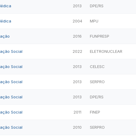
Médica
2013
DPE/RS
Médica
2004
MPU
cação
2016
FUNPRESP
cação Social
2022
ELETRONUCLEAR
cação Social
2013
CELESC
cação Social
2013
SERPRO
cação Social
2013
DPE/RS
cação Social
2011
FINEP
cação Social
2010
SERPRO