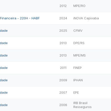
2012
MPE/RO
l Financeira - 220H - HABF
2024
iNOVA Capixaba
idade
2025
CFMV
idade
2013
DPE/RS
idade
2013
MPE/MS
idade
2011
FINEP
idade
2009
IPHAN
idade
2007
EPE
IRB Brasil
idade
2006
Resseguros