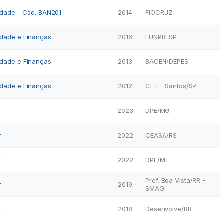
lidade - Cód. BAN201
2014
FIOCRUZ
lidade e Finanças
2016
FUNPRESP
lidade e Finanças
2013
BACEN/DEPES
lidade e Finanças
2012
CET - Santos/SP
r
2023
DPE/MG
r
2022
CEASA/RS
r
2022
DPE/MT
Pref. Boa Vista/RR -
r
2019
SMAG
r
2018
Desenvolve/RR