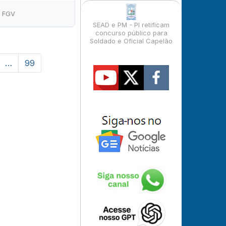
FGV
SEAD e PM - PI retificam
concurso público para
Soldado e Oficial Capelão
…
99