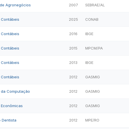
a de Agronegócios
2007
SEBRAE/AL
s Contábeis
2025
CONAB
s Contábeis
2016
IBGE
s Contábeis
2015
MPCM/PA
s Contábeis
2013
IBGE
s Contábeis
2012
GASMIG
as da Computação
2012
GASMIG
s Econômicas
2012
GASMIG
o Dentista
2012
MPE/RO