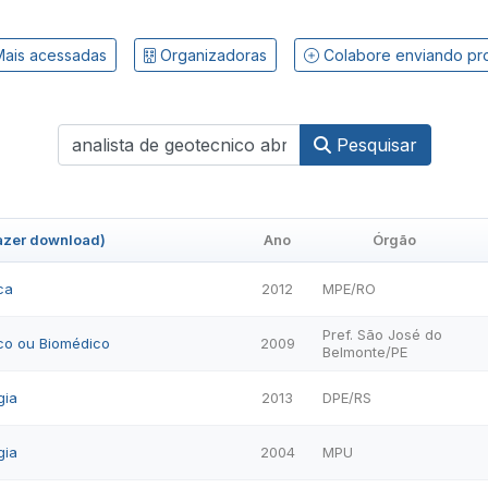
ais acessadas
Organizadoras
Colabore enviando pr
Pesquisar
fazer download)
Ano
Órgão
ca
2012
MPE/RO
Pref. São José do
ico ou Biomédico
2009
Belmonte/PE
gia
2013
DPE/RS
gia
2004
MPU