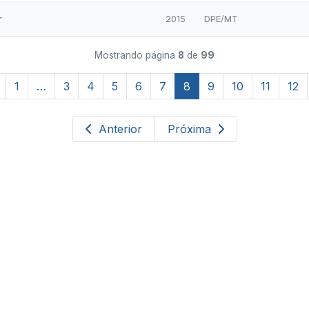
r
2015
DPE/MT
Mostrando página
8
de
99
1
…
3
4
5
6
7
8
9
10
11
12
Anterior
Próxima