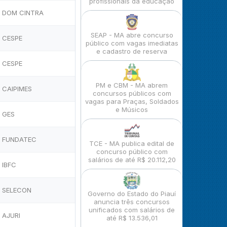
profissionais da educação
DOM CINTRA
SEAP - MA abre concurso
CESPE
público com vagas imediatas
e cadastro de reserva
CESPE
PM e CBM - MA abrem
CAIPIMES
concursos públicos com
vagas para Praças, Soldados
e Músicos
GES
FUNDATEC
TCE - MA publica edital de
concurso público com
salários de até R$ 20.112,20
IBFC
SELECON
Governo do Estado do Piauí
anuncia três concursos
unificados com salários de
AJURI
até R$ 13.536,01