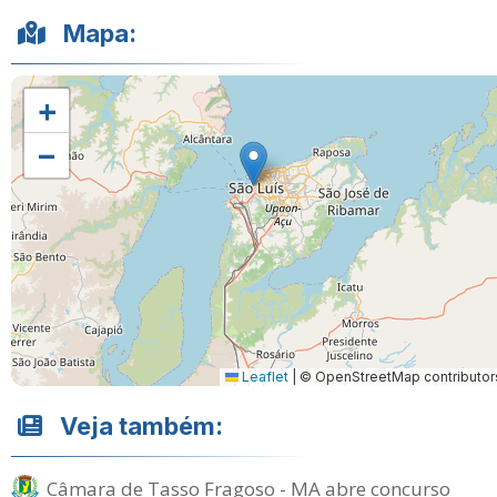
Mapa:
+
−
Leaflet
|
© OpenStreetMap contributor
Veja também:
Câmara de Tasso Fragoso - MA abre concurso