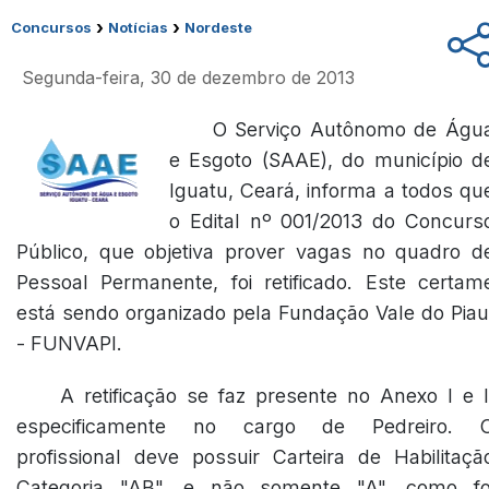
›
›
Concursos
Notícias
Nordeste
Segunda-feira, 30 de dezembro de 2013
O Serviço Autônomo de Águ
e Esgoto (SAAE), do município d
Iguatu, Ceará, informa a todos qu
o Edital nº 001/2013 do Concurs
Público, que objetiva prover vagas no quadro d
Pessoal Permanente, foi retificado. Este certam
está sendo organizado pela Fundação Vale do Piau
- FUNVAPI.
A retificação se faz presente no Anexo I e I
especificamente no cargo de Pedreiro. 
profissional deve possuir Carteira de Habilitaçã
Categoria "AB", e não somente "A", como fo