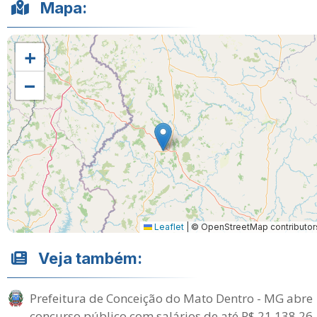
Mapa:
+
−
Leaflet
|
© OpenStreetMap contributor
Veja também:
Prefeitura de Conceição do Mato Dentro - MG abre
concurso público com salários de até R$ 21.138,26