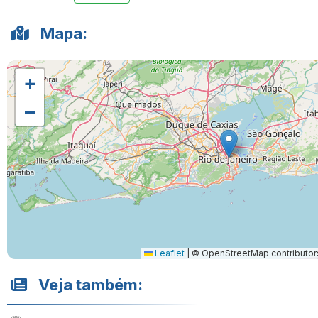
Mapa:
+
−
Leaflet
|
© OpenStreetMap contributor
Veja também: