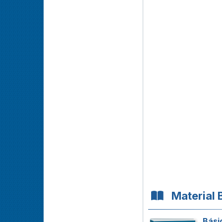
Material 
Bási