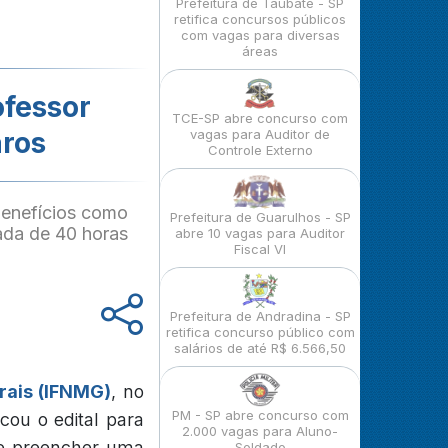
Prefeitura de Taubaté - SP
retifica concursos públicos
com vagas para diversas
áreas
ofessor
TCE-SP abre concurso com
aros
vagas para Auditor de
Controle Externo
benefícios como
Prefeitura de Guarulhos - SP
nada de 40 horas
abre 10 vagas para Auditor
Fiscal VI
Prefeitura de Andradina - SP
retifica concurso público com
salários de até R$ 6.566,50
erais (IFNMG)
, no
PM - SP abre concurso com
ou o edital para
2.000 vagas para Aluno-
 de preencher uma
Soldado