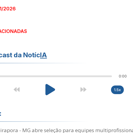
21/2026
ACIONADAS
ast da Notíc
IA
0:00
1.5x
:
Pirapora - MG abre seleção para equipes multiprofission