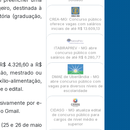
eiro, destinada à
tória (graduação,
CREA-MG: Concurso público
oferece vagas com salários
iniciais de até R$ 13.609,13
ITABIRAPREV - MG abre
concurso público com
salários de até R$ 6.280,77
R$ 4.326,60 a R$
ação, mestrado ou
DMAE de Uberlândia - MG
lio-alimentação,
abre concurso público com
vagas para diversos níveis de
 o edital.
escolaridade
usivamente por e-
CIDASG - MG atualiza edital
do Gmail.
de concurso público para
cargos de nível médio e
superior
 (25 e 26 de maio