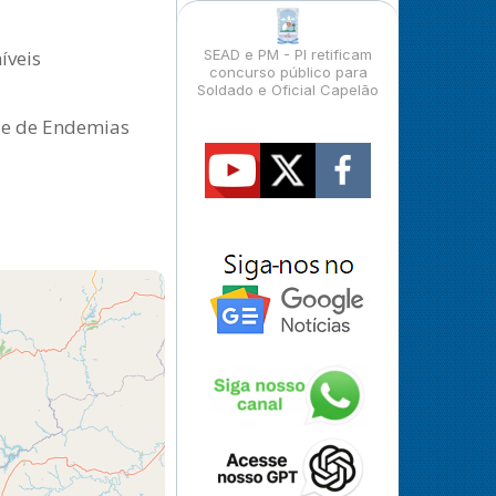
íveis
SEAD e PM - PI retificam
concurso público para
Soldado e Oficial Capelão
e e de Endemias