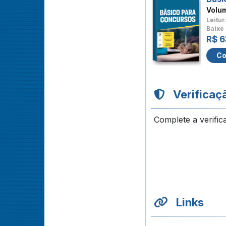
Volu
Leitur
Baixe 
R$ 6
Co
Verificaç
Complete a verific
Links