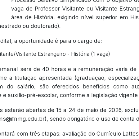
vaga de Professor Visitante ou Visitante Estrang
área de História, exigindo nível superior em His
mestrado ou doutorado).
ital, a oportunidade é para o cargo de:
itante/Visitante Estrangeiro - História (1 vaga)
emanal será de 40 horas e a remuneração varia de 
me a titulação apresentada (graduação, especializ
m do salário, são oferecidos benefícios como auxí
e e auxílio-pré-escolar, conforme a legislação vigente e
es estarão abertas de 15 a 24 de maio de 2026, excl
ins@ifnmg.edu.br), sendo obrigatório o uso de conta 
ntará com três etapas: avaliação do Currículo Lattes