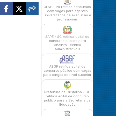
UENP - PR retifica concursos
com vagas para agentes
universitários de execução e
profissionais
SAPE - SC retifica edital do
concurso público para
Analista Técnico
Administrativo II
ABGF retifica edital de
concurso público com vagas
para cargos de nível superior
Prefeitura de Cristalina - GO
retifica edital de concurso
público para a Secretaria de
Educação