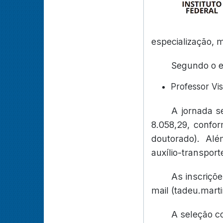
especialização, 
Segundo o ed
Professor Vis
A jornada s
8.058,29, confor
doutorado). Alé
auxílio-transport
As inscriçõ
mail (tadeu.mart
A seleção co