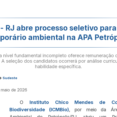
- RJ abre processo seletivo par
porário ambiental na APA Petróp
 nível fundamental incompleto oferece remuneração d
. A seleção dos candidatos ocorrerá por análise curricu
habilidade específica.
›
Sudeste
e maio de 2026
O
Instituto Chico Mendes de C
Biodiversidade (ICMBio)
, por meio da Ár
Ambiental de Petrópolis/RJ, abriu um Pro