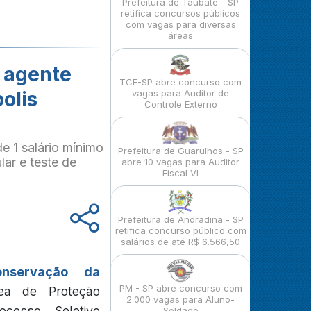
Prefeitura de Taubaté - SP
retifica concursos públicos
com vagas para diversas
áreas
a agente
TCE-SP abre concurso com
olis
vagas para Auditor de
Controle Externo
e 1 salário mínimo
Prefeitura de Guarulhos - SP
lar e teste de
abre 10 vagas para Auditor
Fiscal VI
Prefeitura de Andradina - SP
retifica concurso público com
salários de até R$ 6.566,50
onservação da
PM - SP abre concurso com
ea de Proteção
2.000 vagas para Aluno-
cesso Seletivo
Soldado