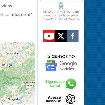
a-Vidas
SEAD e PM - PI retificam
om salários de até
concurso público para
Soldado e Oficial Capelão