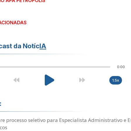
IO APA PETRÓPOLIS
ACIONADAS
ast da Notíc
IA
0:00
1.5x
:
re processo seletivo para Especialista Administrativo e 
cos