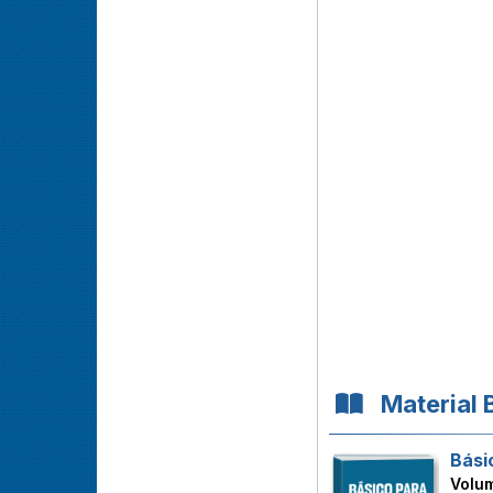
Material 
Bási
Volu