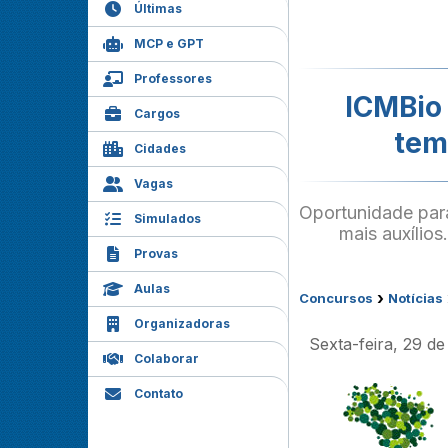
Últimas
MCP e GPT
Professores
ICMBio 
Cargos
tem
Cidades
Vagas
Oportunidade para
Simulados
mais auxílios
Provas
Aulas
›
Concursos
Notícias
Organizadoras
Sexta-feira, 29 d
Colaborar
Contato