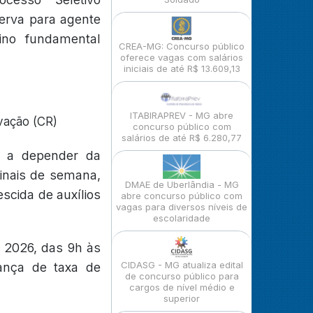
serva para agente
ino fundamental
CREA-MG: Concurso público
oferece vagas com salários
iniciais de até R$ 13.609,13
ITABIRAPREV - MG abre
vação (CR)
concurso público com
salários de até R$ 6.280,77
a a depender da
inais de semana,
DMAE de Uberlândia - MG
scida de auxílios
abre concurso público com
vagas para diversos níveis de
escolaridade
e 2026, das 9h às
CIDASG - MG atualiza edital
ança de taxa de
de concurso público para
cargos de nível médio e
superior