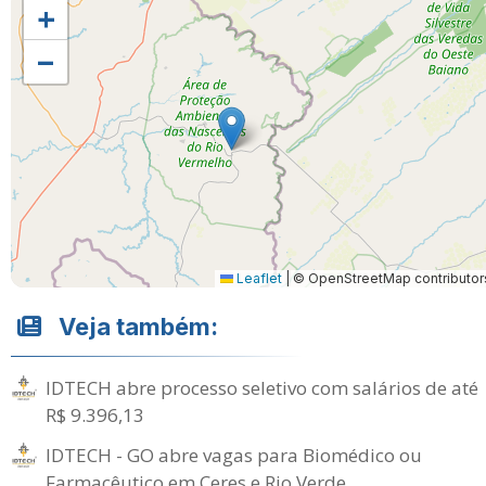
+
−
Leaflet
|
© OpenStreetMap contributor
Veja também:
IDTECH abre processo seletivo com salários de até
R$ 9.396,13
IDTECH - GO abre vagas para Biomédico ou
Farmacêutico em Ceres e Rio Verde