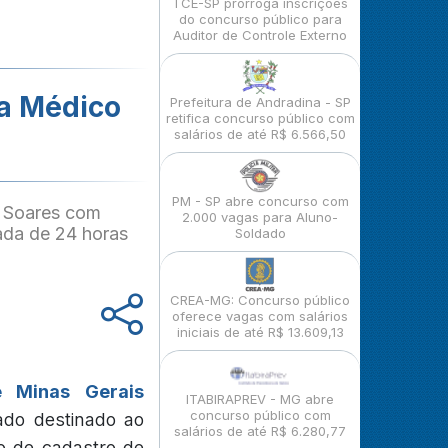
TCE-SP prorroga inscrições
do concurso público para
Auditor de Controle Externo
a Médico
Prefeitura de Andradina - SP
retifica concurso público com
salários de até R$ 6.566,50
PM - SP abre concurso com
ul Soares com
2.000 vagas para Aluno-
ada de 24 horas
Soldado
CREA-MG: Concurso público
oferece vagas com salários
iniciais de até R$ 13.609,13
e Minas Gerais
ITABIRAPREV - MG abre
concurso público com
ado destinado ao
salários de até R$ 6.280,77
o de cadastro de