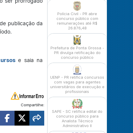
o ser prorrogado
Polícia Civil - PR abre
concurso público com
 de publicação da
remunerações até R$
26.876,48
íodo.
Prefeitura de Ponta Grossa -
PR divulga retificação do
concurso público
cursos
e saia na
UENP - PR retifica concursos
com vagas para agentes
universitários de execução e
profissionais
Compartilhe:
SAPE - SC retifica edital do
concurso público para
Analista Técnico
Administrativo II