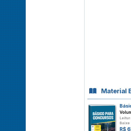
Material 
Bási
Volu
Leitur
Baixe 
R$ 6