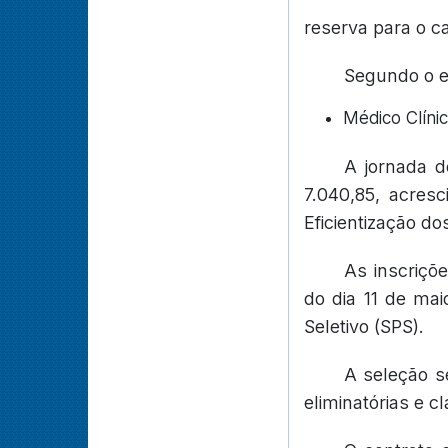
reserva para o c
Segundo o ed
Médico Clínic
A jornada d
7.040,85, acres
Eficientização do
As inscriçõ
do dia 11 de ma
Seletivo (SPS).
A seleção s
eliminatórias e cl