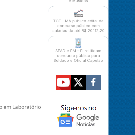
e Músicos
TCE - MA publica edital de
concurso público com
salários de até R$ 20.112,20
SEAD e PM - PI retificam
concurso público para
Soldado e Oficial Capelão
co em Laboratório