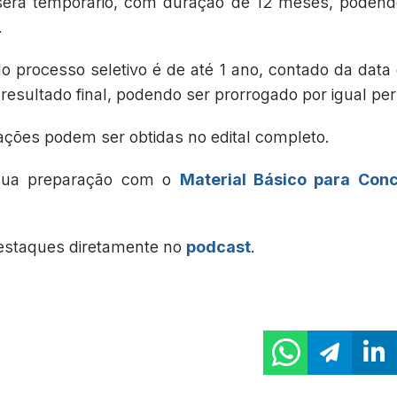
será temporário, com duração de 12 meses, podend
.
do processo seletivo é de até 1 ano, contado da data
esultado final, podendo ser prorrogado por igual per
ações podem ser obtidas no edital completo.
 sua preparação com o
Material Básico para Con
estaques diretamente no
podcast
.