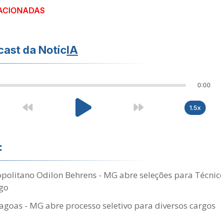
ACIONADAS
ast da Notíc
IA
0:00
1.5x
:
politano Odilon Behrens - MG abre seleções para Técni
go
agoas - MG abre processo seletivo para diversos cargos