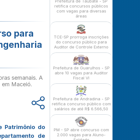
Prefeitura de Taubaté - SP
retifica concursos públicos
com vagas para diversas
áreas
rso para
TCE-SP prorroga inscrições
Engenharia
do concurso público para
Auditor de Controle Externo
Prefeitura de Guarulhos - SP
abre 10 vagas para Auditor
oras semanais. A
Fiscal VI
o em Maceió.
Prefeitura de Andradina - SP
retifica concurso público com
salários de até R$ 6.566,50
e Patrimônio do
PM - SP abre concurso com
2.000 vagas para Aluno-
epartamento de
Soldado