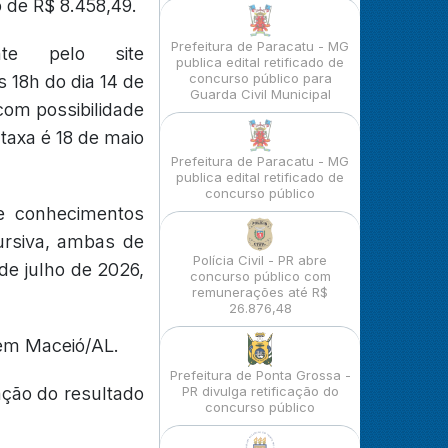
 de R$ 8.458,49.
Prefeitura de Paracatu - MG
nte pelo site
publica edital retificado de
concurso público para
s 18h do dia 14 de
Guarda Civil Municipal
 com possibilidade
taxa é 18 de maio
Prefeitura de Paracatu - MG
publica edital retificado de
concurso público
e conhecimentos
ursiva, ambas de
Polícia Civil - PR abre
 de julho de 2026,
concurso público com
remunerações até R$
26.876,48
 em Maceió/AL.
Prefeitura de Ponta Grossa -
ação do resultado
PR divulga retificação do
concurso público