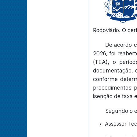
Rodoviário. O ce
De acordo c
2026, foi reaber
(TEA), o períod
documentação, da
conforme determ
procedimentos pa
isenção de taxa 
Segundo o ed
Assessor Técn