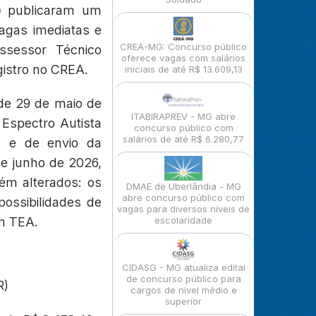
)
publicaram um
vagas imediatas e
CREA-MG: Concurso público
ssessor Técnico
oferece vagas com salários
gistro no CREA.
iniciais de até R$ 13.609,13
 de 29 de maio de
ITABIRAPREV - MG abre
 Espectro Autista
concurso público com
salários de até R$ 6.280,77
xa e de envio da
de junho de 2026,
ém alterados: os
DMAE de Uberlândia - MG
abre concurso público com
possibilidades de
vagas para diversos níveis de
om TEA.
escolaridade
CIDASG - MG atualiza edital
de concurso público para
R)
cargos de nível médio e
superior