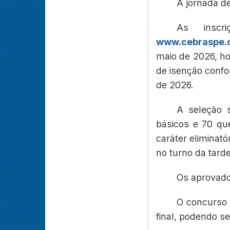
A jornada d
As inscri
www.cebraspe.o
maio de 2026, hor
de isenção confo
de 2026.
A seleção 
básicos e 70 qu
caráter eliminató
no turno da tard
Os aprovado
O concurso 
final, podendo s