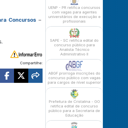
UENP - PR retifica concursos
com vagas para agentes
universitários de execução e
ara Concursos
–
profissionais
SAPE - SC retifica edital do
s.
concurso público para
Analista Técnico
Administrativo II
Compartilhe:
ABGF prorroga inscrições do
concurso público com vagas
para cargos de nível superior
Prefeitura de Cristalina - GO
retifica edital de concurso
público para a Secretaria de
Educação