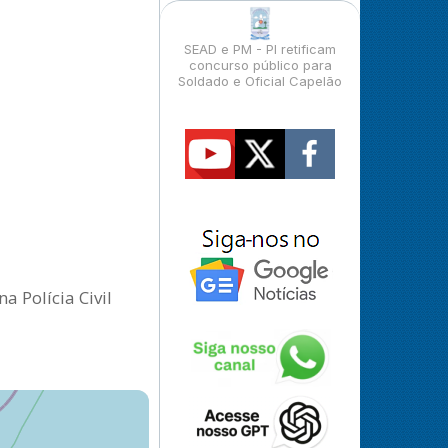
SEAD e PM - PI retificam
concurso público para
Soldado e Oficial Capelão
a Polícia Civil