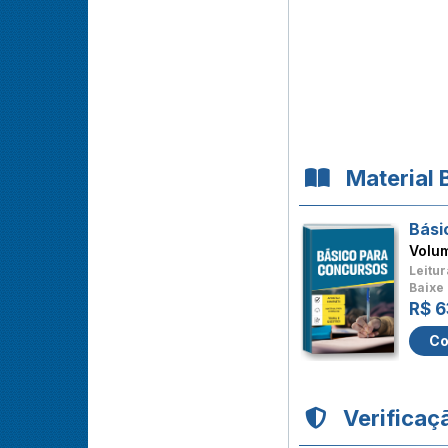
Material 
Bási
Volu
Leitur
Baixe 
R$ 6
Co
Verificaç