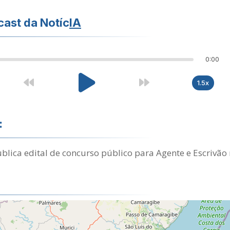
ast da Notíc
IA
0:00
1.5x
:
blica edital de concurso público para Agente e Escrivão n