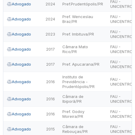
FAU -
Advogado
2024
Pref.Prudentópolis/PR
UNICENTRO
Pref. Wenceslau
FAU -
Advogado
2024
Braz/PR
UNICENTRO
FAU -
Advogado
2023
Pref. Imbituva/PR
UNICENTRO
Câmara Mato
FAU -
Advogado
2017
Rico/PR
UNICENTRO
FAU -
Advogado
2017
Pref. Apucarana/PR
UNICENTRO
Instituto de
FAU -
Advogado
2016
Previdência -
UNICENTRO
Prudentópolis/PR
Câmara de
FAU -
Advogado
2016
Ibiporã/PR
UNICENTRO
Pref. Godoy
FAU -
Advogado
2016
Moreira/PR
UNICENTRO
Câmara de
FAU -
Advogado
2015
Rebouças/PR
UNICENTRO