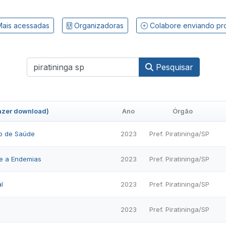
ais acessadas
Organizadoras
Colabore enviando pr
Pesquisar
fazer download)
Ano
Órgão
o de Saúde
2023
Pref. Piratininga/SP
e a Endemias
2023
Pref. Piratininga/SP
l
2023
Pref. Piratininga/SP
2023
Pref. Piratininga/SP