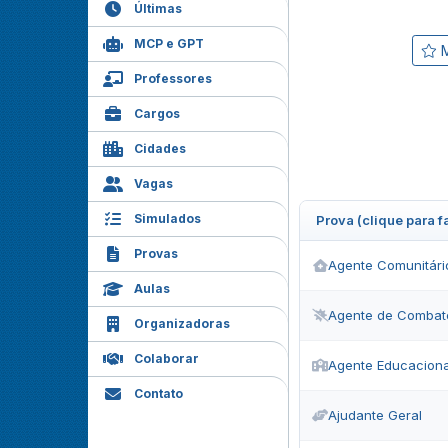
Últimas
MCP e GPT
M
Professores
Cargos
Cidades
Vagas
Simulados
Prova (clique para 
Provas
Agente Comunitári
Aulas
Agente de Combat
Organizadoras
Colaborar
Agente Educaciona
Contato
Ajudante Geral