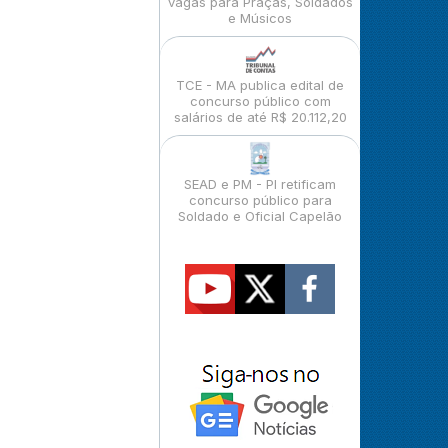
vagas para Praças, Soldados
e Músicos
TCE - MA publica edital de
concurso público com
salários de até R$ 20.112,20
SEAD e PM - PI retificam
concurso público para
Soldado e Oficial Capelão