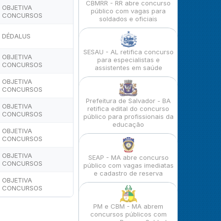
CBMRR - RR abre concurso
OBJETIVA
público com vagas para
CONCURSOS
soldados e oficiais
DÉDALUS
SESAU - AL retifica concurso
OBJETIVA
para especialistas e
CONCURSOS
assistentes em saúde
OBJETIVA
CONCURSOS
Prefeitura de Salvador - BA
OBJETIVA
retifica edital do concurso
CONCURSOS
público para profissionais da
educação
OBJETIVA
CONCURSOS
OBJETIVA
SEAP - MA abre concurso
CONCURSOS
público com vagas imediatas
e cadastro de reserva
OBJETIVA
CONCURSOS
PM e CBM - MA abrem
concursos públicos com