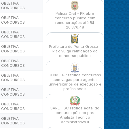
OBJETIVA
CONCURSOS
Polícia Civil - PR abre
OBJETIVA
concurso público com
CONCURSOS
remunerações até R$
26.876,48
OBJETIVA
CONCURSOS
OBJETIVA
Prefeitura de Ponta Grossa -
CONCURSOS
PR divulga retificação do
concurso público
OBJETIVA
CONCURSOS
UENP - PR retifica concursos
OBJETIVA
com vagas para agentes
CONCURSOS
universitários de execução e
profissionais
OBJETIVA
CONCURSOS
OBJETIVA
SAPE - SC retifica edital do
CONCURSOS
concurso público para
Analista Técnico
OBJETIVA
Administrativo II
CONCURSOS