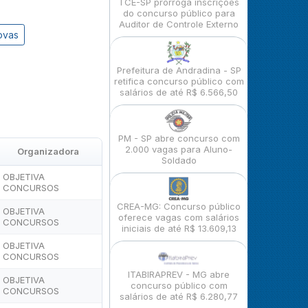
TCE-SP prorroga inscrições
do concurso público para
Auditor de Controle Externo
ovas
Prefeitura de Andradina - SP
retifica concurso público com
salários de até R$ 6.566,50
PM - SP abre concurso com
2.000 vagas para Aluno-
Organizadora
Soldado
OBJETIVA
CONCURSOS
CREA-MG: Concurso público
OBJETIVA
oferece vagas com salários
CONCURSOS
iniciais de até R$ 13.609,13
OBJETIVA
CONCURSOS
ITABIRAPREV - MG abre
OBJETIVA
concurso público com
CONCURSOS
salários de até R$ 6.280,77