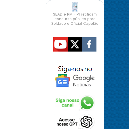
SEAD e PM - PI retificam
concurso público para
Soldado e Oficial Capelão