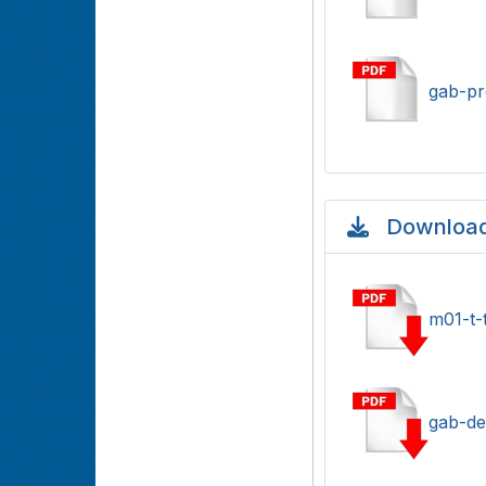
gab-pr
Download
m01-t-
gab-def