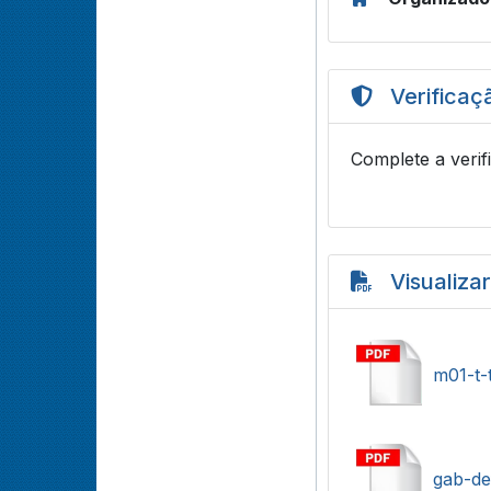
Verificaç
Complete a verif
Visualiza
m01-t-
gab-def