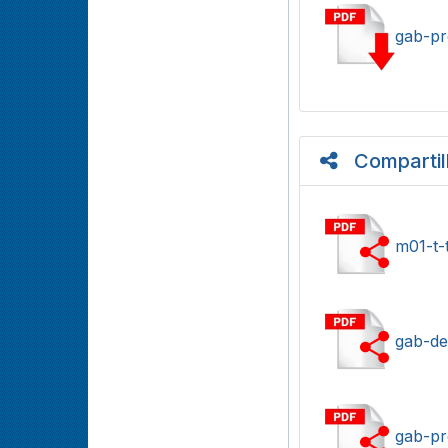
gab-pr
Compartil
m01-t-
gab-def
gab-pr