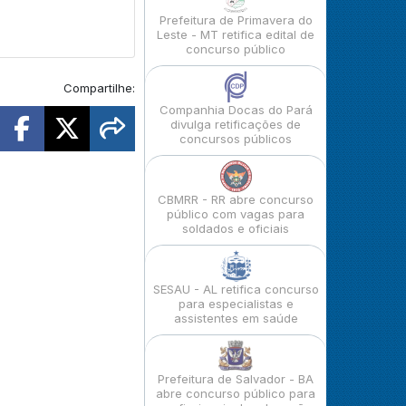
Prefeitura de Primavera do
Leste - MT retifica edital de
concurso público
Compartilhe:
Companhia Docas do Pará
divulga retificações de
concursos públicos
CBMRR - RR abre concurso
público com vagas para
soldados e oficiais
SESAU - AL retifica concurso
para especialistas e
assistentes em saúde
Prefeitura de Salvador - BA
abre concurso público para